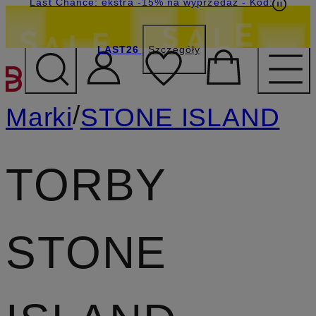
Last Chance: ekstra -15% na wyprzedaż
- Kod:
LAST26
Szczegóły
PRZEJDŹ DO GŁÓWNEJ 
/
Marki
STONE ISLAND
TORBY
STONE