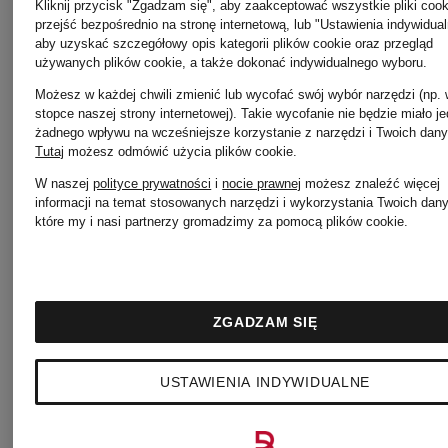
Kliknij przycisk "Zgadzam się", aby zaakceptować wszystkie pliki cook
Reiss
przejść bezpośrednio na stronę internetową, lub "Ustawienia indywidual
jetSet
aby uzyskać szczegółowy opis kategorii plików cookie oraz przegląd
używanych plików cookie, a także dokonać indywidualnego wyboru.
Możesz w każdej chwili zmienić lub wycofać swój wybór narzędzi (np.
Rich
stopce naszej strony internetowej). Takie wycofanie nie będzie miało j
żadnego wpływu na wcześniejsze korzystanie z narzędzi i Twoich dany
Jil
Tutaj
możesz odmówić użycia plików cookie
.
Royal
W naszej
polityce prywatności
i
nocie prawnej
możesz znaleźć więcej
Sander
informacji na temat stosowanych narzędzi i wykorzystania Twoich dan
które my i nasi partnerzy gromadzimy za pomocą plików cookie.
S
Juvia
ZGADZAM SIĘ
Oliver
USTAWIENIA INDYWIDUALNE
Lacoste
Red