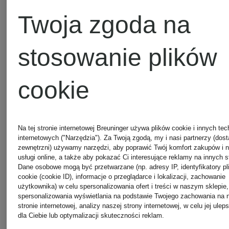
Mey
Twoja zgoda na
Darling
stosowanie plików
Harbour
Mrs
cookie
HUGS
ETRO
Na tej stronie internetowej Breuninger używa plików cookie i innych tec
Paul
internetowych ("Narzędzia"). Za Twoją zgodą, my i nasi partnerzy (dos
zewnętrzni) używamy narzędzi, aby poprawić Twój komfort zakupów i 
FALKE
usługi online, a także aby pokazać Ci interesujące reklamy na innych s
Dane osobowe mogą być przetwarzane (np. adresy IP, identyfikatory pl
cookie (cookie ID), informacje o przeglądarce i lokalizacji, zachowanie
PUMA
użytkownika) w celu spersonalizowania ofert i treści w naszym sklepie,
spersonalizowania wyświetlania na podstawie Twojego zachowania na 
GANT
stronie internetowej, analizy naszej strony internetowej, w celu jej ulep
dla Ciebie lub optymalizacji skuteczności reklam.