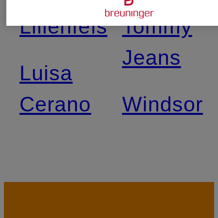
Lilienfels
Tommy
Jeans
Luisa
Cerano
Windsor