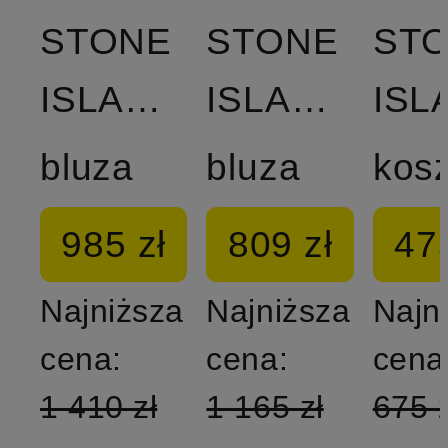
STONE
STONE
ST
ISLAND
ISLAND
bluza
bluza
985 zł
809 zł
475
Najniższa
Najniższa
Najn
cena:
cena:
cena
1 410 zł
1 165 zł
675 z