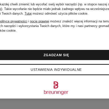
ażdej chwili zmienić lub wycofać swój wybór narzędzi (np. w stopce naszej 
ej). Takie wycofanie nie będzie miało jednak żadnego wpływu na wcześniejsze
 i Twoich danych.
Tutaj
możesz odmówić użycia plików cookie
.
olityce prywatności
i
nocie prawnej
możesz znaleźć więcej informacji na tem
h narzędzi i wykorzystania Twoich danych, które my i nasi partnerzy groma
ków cookie.
ZGADZAM SIĘ
EJSZE PRODUKTY W
USTAWIENIA INDYWIDUALNE
NE ISLAND