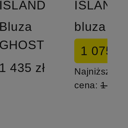
ISLAND
ISLAND
Bluza
bluza
GHOST
1 075 zł
1 435 zł
Najniższa
cena:
1 545 