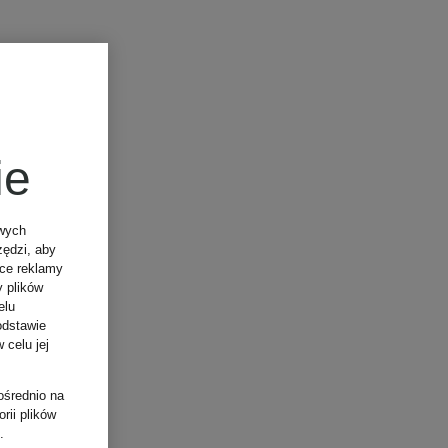
ie
owych
zędzi, aby
ące reklamy
y plików
elu
odstawie
 celu jej
ośrednio na
rii plików
.