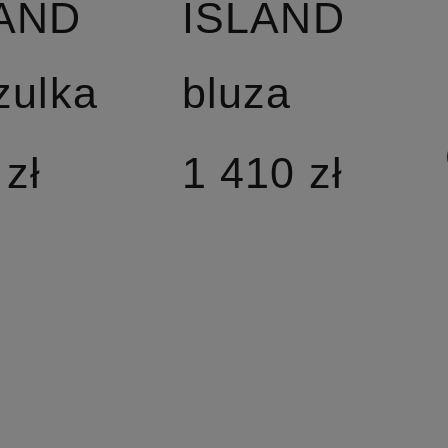
LAND
ISLAND
zulka
bluza
 zł
1 410 zł