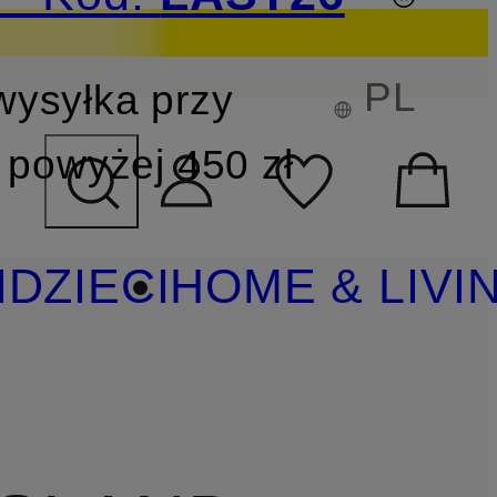
PL
wysyłka przy
YSZUKIWANIA
powyżej 450 zł
I
DZIECI
HOME & LIVI