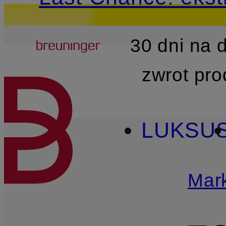
Breuninger
30 dni na
PRZEJDŹ DO GŁÓWNEJ 
zwrot pr
LUKSU
Mark