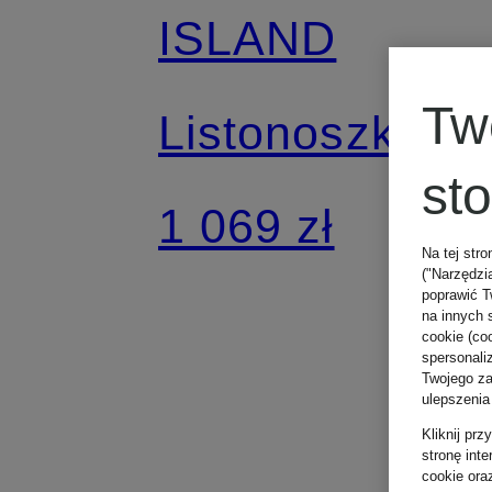
ISLAND
Tw
Listonoszka
st
1 069 zł
Na tej stro
("Narzędzi
poprawić T
na innych 
cookie (coo
spersonali
Twojego zac
ulepszenia
Kliknij pr
stronę int
cookie ora