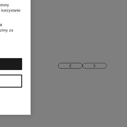
strony
 korzystanie
at
dzimy za