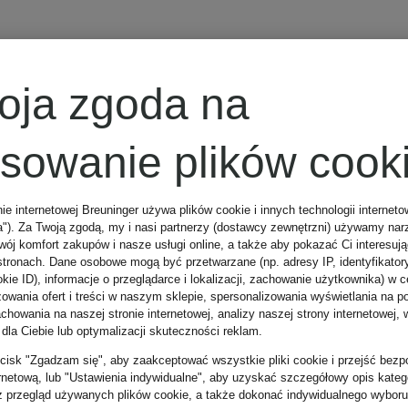
oja zgoda na
osowanie plików cook
nie internetowej Breuninger używa plików cookie i innych technologii internet
a"). Za Twoją zgodą, my i nasi partnerzy (dostawcy zewnętrzni) używamy nar
wój komfort zakupów i nasze usługi online, a także aby pokazać Ci interesuj
stronach. Dane osobowe mogą być przetwarzane (np. adresy IP, identyfikator
kie ID), informacje o przeglądarce i lokalizacji, zachowanie użytkownika) w c
zowania ofert i treści w naszym sklepie, spersonalizowania wyświetlania na p
howania na naszej stronie internetowej, analizy naszej strony internetowej, w
 dla Ciebie lub optymalizacji skuteczności reklam.
zycisk "Zgadzam się", aby zaakceptować wszystkie pliki cookie i przejść bezp
ernetową, lub "Ustawienia indywidualne", aby uzyskać szczegółowy opis katego
z przegląd używanych plików cookie, a także dokonać indywidualnego wyboru