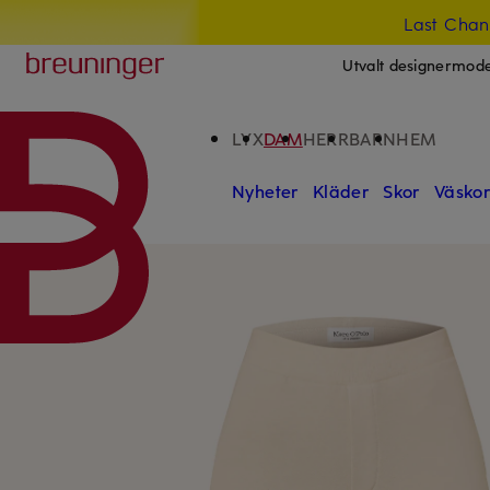
Last Chan
HOPPA TILL HUVUDINNEHÅLLET
HOPPA TILL SÖKFÄLTET
Breuninger
Utvalt designermod
LYX
DAM
HERR
BARN
HEM
Nyheter
Kläder
Skor
Väsko