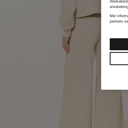
Återkallan
användnin
Mer inform
partners sa