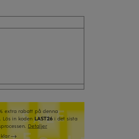
% extra rabatt på denna
l. Lös in koden
LAST26
i det sista
gsprocessen.
Detaljer
iklar