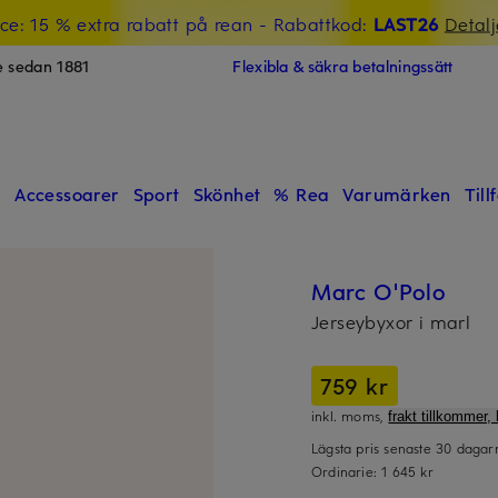
ce: 15 % extra rabatt på rean
- Rabattkod:
LAST26
Detalj
e sedan 1881
Flexibla & säkra betalningssätt
r
Accessoarer
Sport
Skönhet
% Rea
Varumärken
Till
Marc O'Polo
Jerseybyxor i marl
759 kr
inkl. moms,
frakt tillkommer, 
Lägsta pris senaste 30 daga
Ordinarie:
1 645 kr