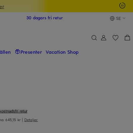
er
30 dagars fri retur
SE
fällen
Presenter
Vacation Shop
kostnadsfri retur
rna:
645,15 kr
|
Detaljer