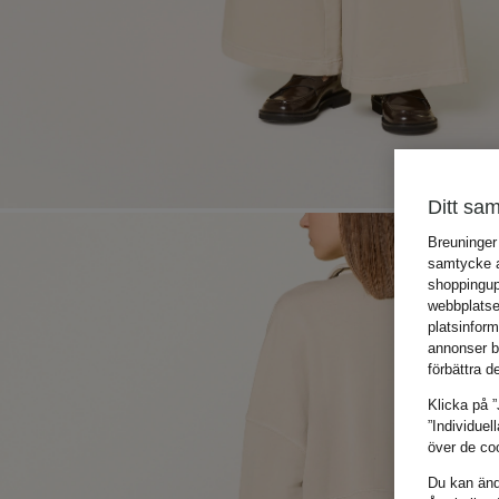
Ditt sam
Breuninger
samtycke an
shoppingup
webbplatse
platsinfor
annonser b
förbättra d
Klicka på ”
”Individuel
över de coo
Du kan ändr