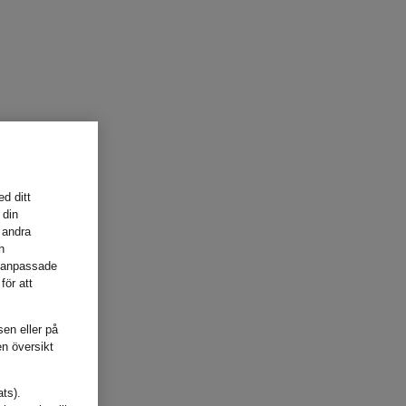
d ditt
 din
 andra
h
, anpassade
för att
sen eller på
en översikt
ats).