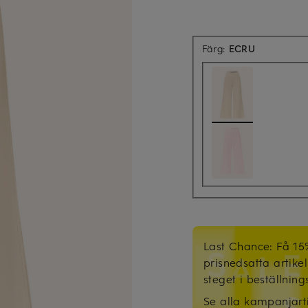
Färg:
ECRU
Last Chance: Få 15
prisnedsatta artike
steget i beställnin
Se alla kampanjart