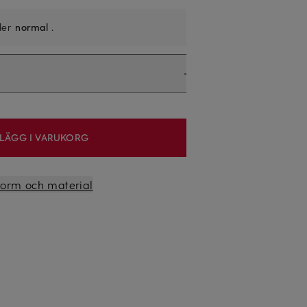
ller
normal
.
LÄGG I VARUKORG
sform och material