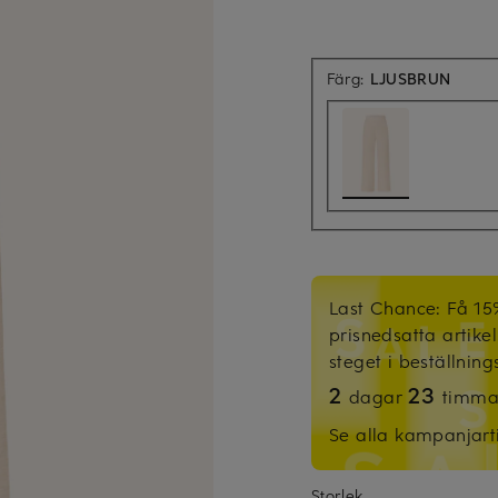
Färg:
LJUSBRUN
Last Chance: Få 15
prisnedsatta artike
steget i beställnin
2
23
dagar
timm
Se alla kampanjart
Storlek