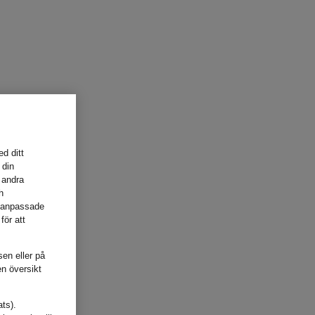
d ditt
 din
 andra
h
, anpassade
för att
sen eller på
en översikt
ats).