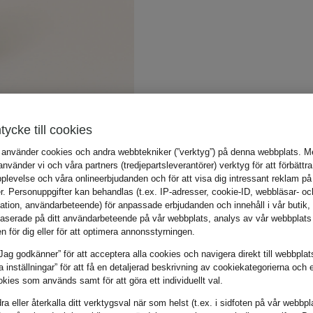
tycke till cookies
 använder cookies och andra webbtekniker (”verktyg”) på denna webbplats. Me
vänder vi och våra partners (tredjepartsleverantörer) verktyg för att förbättra
plevelse och våra onlineerbjudanden och för att visa dig intressant reklam på
r. Personuppgifter kan behandlas (t.ex. IP-adresser, cookie-ID, webbläsar- oc
mation, användarbeteende) för anpassade erbjudanden och innehåll i vår butik
aserade på ditt användarbeteende på vår webbplats, analys av vår webbplats 
en för dig eller för att optimera annonsstyrningen.
Jag godkänner” för att acceptera alla cookies och navigera direkt till webbplat
la inställningar” för att få en detaljerad beskrivning av cookiekategorierna och 
kies som används samt för att göra ett individuellt val.
a eller återkalla ditt verktygsval när som helst (t.ex. i sidfoten på vår webbpl