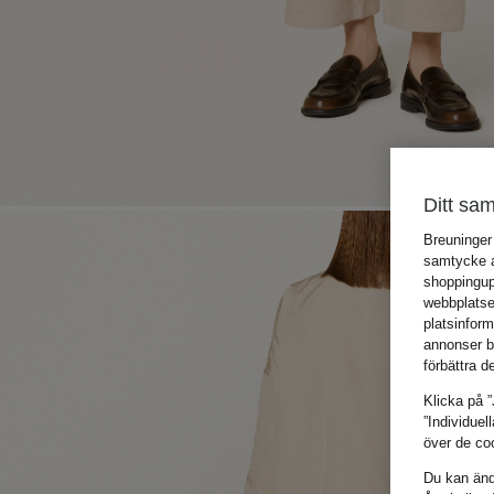
Ditt sam
Breuninger
samtycke an
shoppingup
webbplatse
platsinfor
annonser b
förbättra d
Klicka på ”
”Individuel
över de coo
Du kan ändr