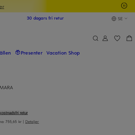
er
30 dagars fri retur
SE
fällen
Presenter
Vacation Shop
AMARA
kostnadsfri retur
rna:
755,65 kr
|
Detaljer