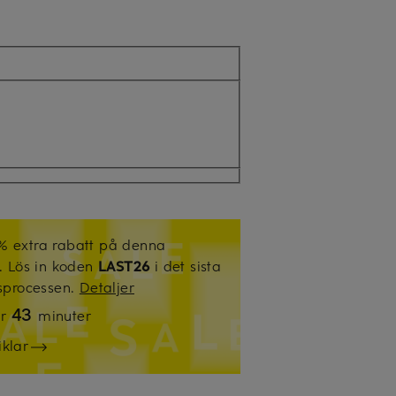
% extra rabatt på denna
l. Lös in koden
LAST26
i det sista
gsprocessen.
Detaljer
43
ar
minuter
iklar