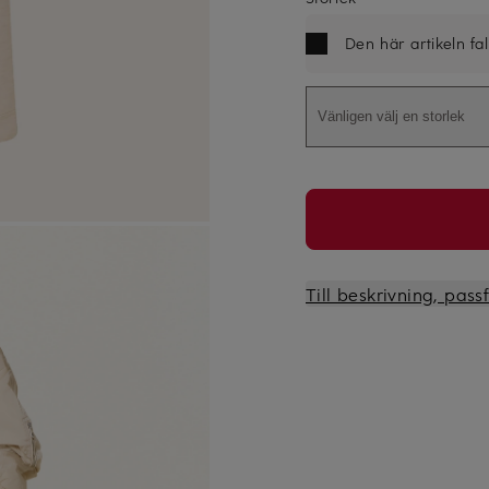
Den här artikeln fa
Vänligen välj en storlek
Till beskrivning, pas