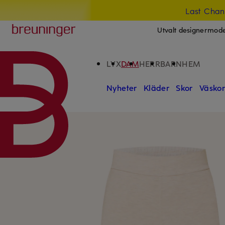
Last Chan
HOPPA TILL HUVUDINNEHÅLLET
HOPPA TILL SÖKFÄLTET
Breuninger
Utvalt designermod
LYX
DAM
HERR
BARN
HEM
Nyheter
Kläder
Skor
Väsko