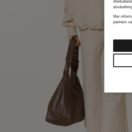
Återkallan
användnin
Mer inform
partners sa