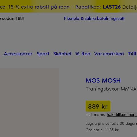
ce: 15 % extra rabatt på rean
- Rabattkod:
LAST26
Detalj
e sedan 1881
Flexibla & säkra betalningssätt
r
Accessoarer
Sport
Skönhet
% Rea
Varumärken
Till
MOS MOSH
Träningsbyxor MMN
889 kr
inkl. moms,
frakt tillkommer, 
Lägsta pris senaste 30 daga
Ordinarie:
1 185 kr