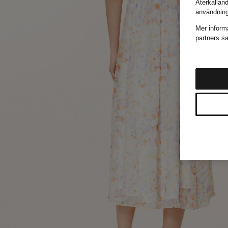
Återkallan
användnin
Mer inform
partners sa