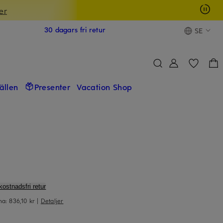
er
30 dagars fri retur
SE
fällen
Presenter
Vacation Shop
kostnadsfri retur
rna:
836,10 kr
|
Detaljer