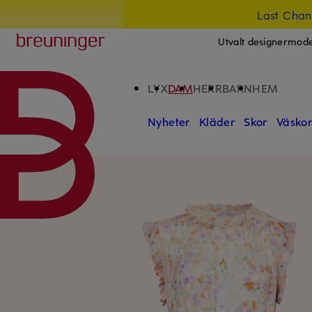
Last Chan
HOPPA TILL HUVUDINNEHÅLLET
HOPPA TILL SÖKFÄLTET
Breuninger
Utvalt designermod
LYX
DAM
HERR
BARN
HEM
Nyheter
Kläder
Skor
Väsko