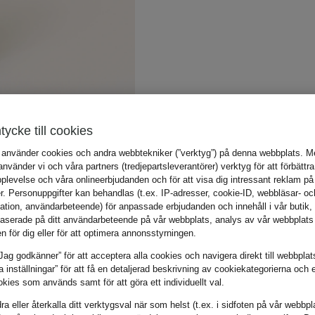
tycke till cookies
 använder cookies och andra webbtekniker (”verktyg”) på denna webbplats. Me
vänder vi och våra partners (tredjepartsleverantörer) verktyg för att förbättra
plevelse och våra onlineerbjudanden och för att visa dig intressant reklam på
r. Personuppgifter kan behandlas (t.ex. IP-adresser, cookie-ID, webbläsar- oc
mation, användarbeteende) för anpassade erbjudanden och innehåll i vår butik
aserade på ditt användarbeteende på vår webbplats, analys av vår webbplats 
en för dig eller för att optimera annonsstyrningen.
Jag godkänner” för att acceptera alla cookies och navigera direkt till webbplat
la inställningar” för att få en detaljerad beskrivning av cookiekategorierna och 
kies som används samt för att göra ett individuellt val.
a eller återkalla ditt verktygsval när som helst (t.ex. i sidfoten på vår webbpl