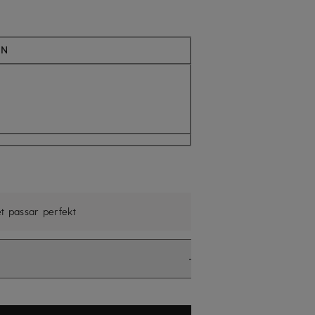
Finns för närvarande ej i lager
ÖN
et passar perfekt