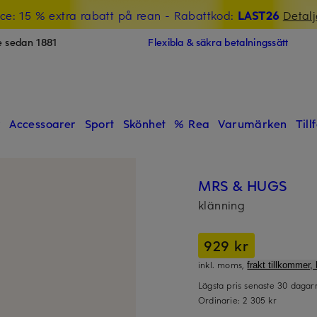
ce: 15 % extra rabatt på rean
- Rabattkod:
LAST26
Detalj
e sedan 1881
Flexibla & säkra betalningssätt
r
Accessoarer
Sport
Skönhet
% Rea
Varumärken
Till
MRS & HUGS
klänning
929 kr
inkl. moms,
frakt tillkommer, 
Lägsta pris senaste 30 daga
Ordinarie:
2 305 kr