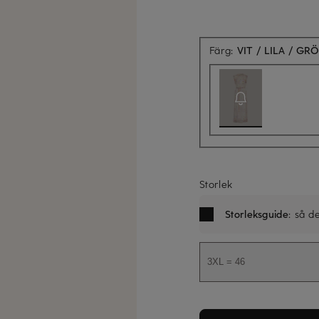
Färg:
VIT / LILA / GR
Storlek
Storleksguide
: så d
3XL = 46