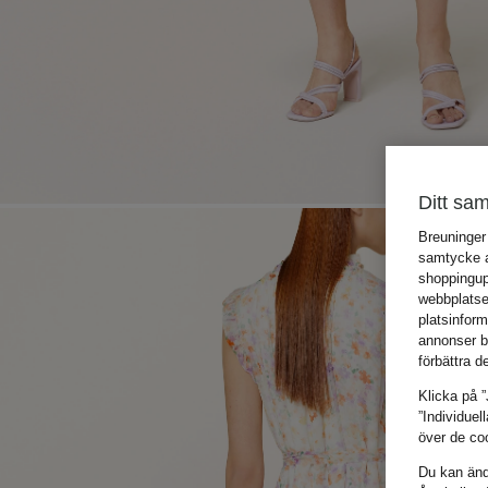
Ditt sam
Breuninger
samtycke an
shoppingup
webbplatse
platsinfor
annonser b
förbättra d
Klicka på ”
”Individuel
över de coo
Du kan ändr