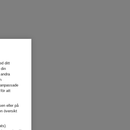
d ditt
 din
 andra
h
, anpassade
för att
sen eller på
en översikt
ats).