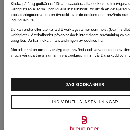
RINO &
Klicka på ”Jag godkänner” för att acceptera alla cookies och navigera dir
webbplatsen eller på ”Individuella inställningar” för att få en detaljerad 
cookiekategorierna och en översikt över de cookies som används samt f
INUIKII
PELLE
individuellt val.
Du kan ändra eller återkalla ditt verktygsval när som helst (t.ex. i sidfo
webbplats). Återkallandet påverkar dock inte tidigare användning av ve
uppgifter.
Du kan neka till användningen av cookies
här
.
Jellycat
SKIMS
Mer information om de verktyg som används och användningen av dina
vi och våra partners samlar in via cookies, finns i vår
Dataskydd
och i 
Joseph
Smith
JAG GODKÄNNER
Ribkoff
& Soul
INDIVIDUELLA INSTÄLLNINGAR
KENNEL &
WELLEN