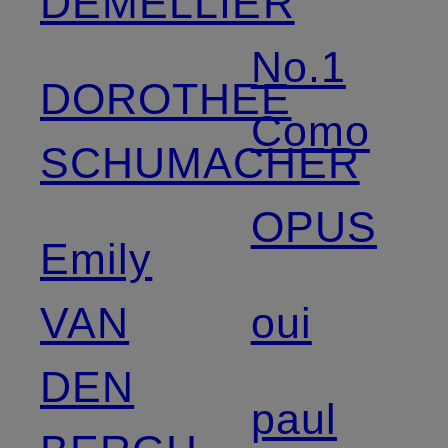
DEMELLIER
No.1
DOROTHEE
Como
SCHUMACHER
OPUS
Emily
VAN
oui
DEN
paul