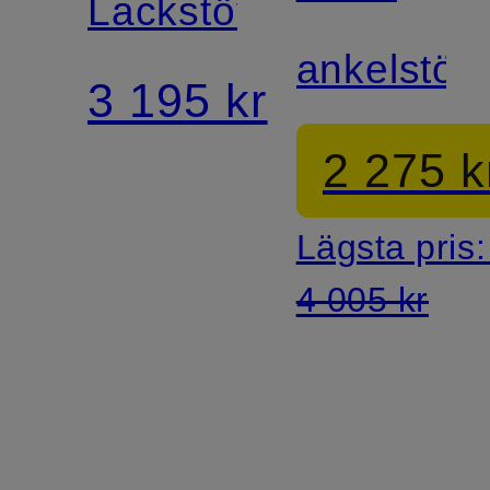
Lackstövletter
ankelstövl
3 195 kr
2 275 k
Lägsta pris
4 005 kr