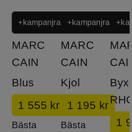
+kampanjrabatt
+kampanjrabatt
+ka
MARC
MARC
MA
CAIN
CAIN
CAI
Blus
Kjol
Byx
1 555 kr
1 195 kr
1 9
Bästa
Bästa