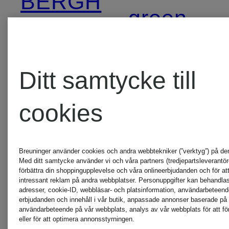
BERGH
green
ESSENTIEL
POMME
Ditt samtycke till
ANTWERP
D'OR
cookies
Grace
RAFFAE
Breuninger använder cookies och andra webbtekniker (”verktyg”) på de
Med ditt samtycke använder vi och våra partners (tredjepartsleverantöre
förbättra din shoppingupplevelse och våra onlineerbjudanden och för att
HERZEN'S
ROSSI
intressant reklam på andra webbplatser. Personuppgifter kan behandlas 
adresser, cookie-ID, webbläsar- och platsinformation, användarbeteen
erbjudanden och innehåll i vår butik, anpassade annonser baserade på 
ANGELEGENHEIT
användarbeteende på vår webbplats, analys av vår webbplats för att för
eller för att optimera annonsstyrningen.