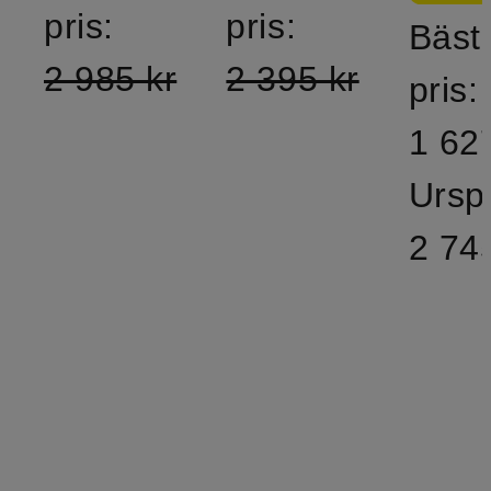
pris:
pris:
Bäst
2 985 kr
2 395 kr
pris:
1 62
Ursp
2 74