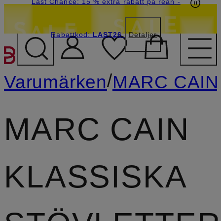
Last Chance: 15 % extra rabatt på rean
-
Rabattkod:
LAST26
Detaljer
HOPPA TILL HUVUDINNE
/
Varumärken
MARC CAIN
MARC CAIN
KLASSISKA