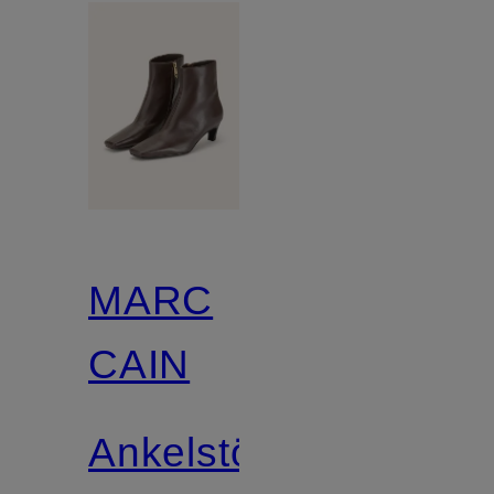
MARC
CAIN
Ankelstövlar