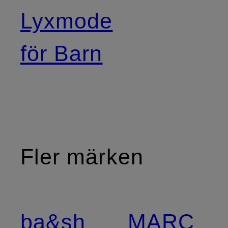
Lyxmode
för Barn
Fler märken
ba&sh
MARC