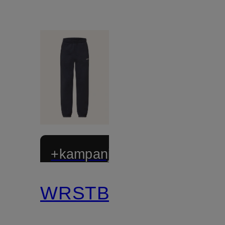
+kampanjrabatt
WRSTBHVR