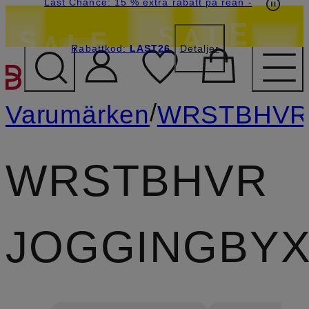
Last Chance: 15 % extra rabatt på rean
-
Rabattkod:
LAST26
Detaljer
HOPPA TILL HUVUDINNE
/
Varumärken
WRSTBHV
WRSTBHVR
JOGGINGBY