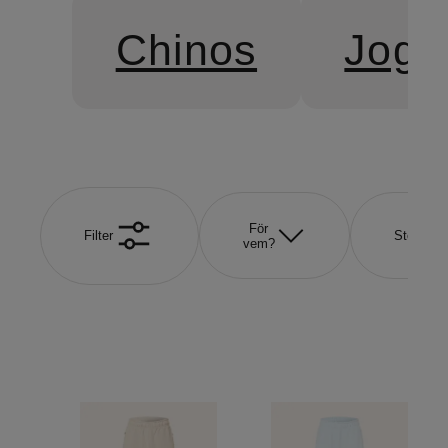
Chinos
Jogg
För
Filter
Storlek
vem?