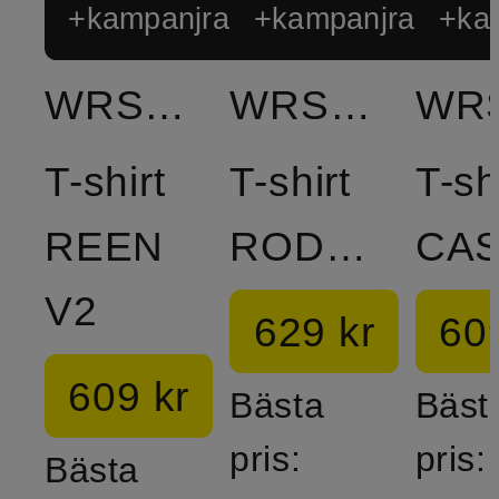
+kampanjrabatt
+kampanjrabatt
+ka
WRSTBHVR
WRSTBHVR
T-shirt
T-shirt
T-sh
REEN
RODOLFO
V2
629 kr
60
609 kr
Bästa
Bäst
pris:
pris:
Bästa