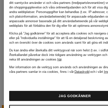
ditt samtycke använder vi och våra partners (tredjepartsleverantörer) ver
din shoppingupplevelse och våra onlineerbjudanden och för att visa dig
andra webbplatser. Personuppgifter kan behandlas (t.ex. IP-adresser, 
Joseph
Smith
och platsinformation, användarbeteende) för anpassade erbjudanden och 
anpassade annonser baserade på ditt användarbeteende på vår webbpl
webbplats för att förbättra den för dig eller för att optimera annonsstyrn
Ribkoff
& Soul
Klicka på ”Jag godkänner” för att acceptera alla cookies och navigera di
eller på ”Individuella inställningar” för att få en detaljerad beskrivning 
och en översikt över de cookies som används samt för att göra ett indiv
Du kan ändra eller återkalla ditt verktygsval när som helst (t.ex. i sidf
KENNEL &
WELLEN
Återkallandet påverkar dock inte tidigare användning av verktygen och 
neka till användningen av cookies
här
.
Mer information om de verktyg som används och användningen av dina 
SCHMENGER
våra partners samlar in via cookies, finns i vår
Dataskydd
och i vårt
Im
JAG GODKÄNNER