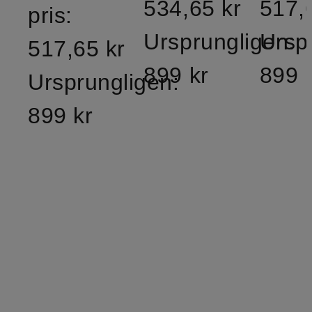
534,65 kr
517,
pris:
Ursprungligen:
Ursp
517,65 kr
899 kr
899 
Ursprungligen:
899 kr