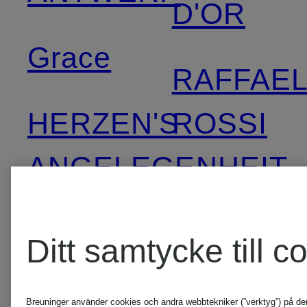
D'OR
Grace
RAFFAE
HERZEN'S
ROSSI
ANGELEGENHEIT
RINO &
INUIKII
PELLE
Ditt samtycke till c
Jellycat
SKIMS
Breuninger använder cookies och andra webbtekniker (”verktyg”) på d