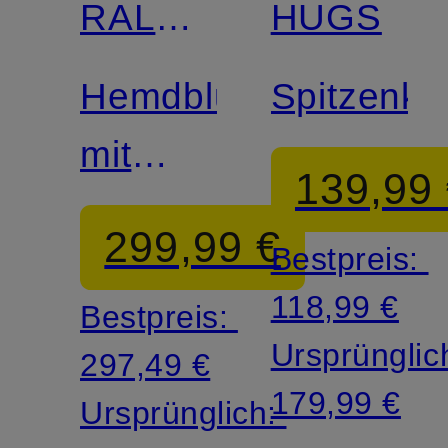
RALPH
HUGS
LAUREN
Hemdblusenkleid
Spitzenkle
mit
139,99
Lochspitze
299,99 €
Bestpreis:
118,99 €
Bestpreis:
Ursprünglic
297,49 €
179,99 €
Ursprünglich: