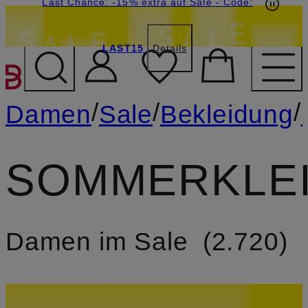
20€-Willkommensgutschein mit Beyond sichern
Last Chance: -15% extra auf Sale
- Code:
LAST15
Details
ZUM HAUPTINHALT ÜBE
/
/
/
Damen
Sale
Bekleidung
SOMMERKLE
Damen im Sale
2.720