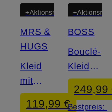
+Aktionsrabatt
+Aktionsraba
MRS &
BOSS
HUGS
Bouclé-
Kleid
Kleid
mit
DATARNI
249,99
Volants
119,99 €
Bestpreis: