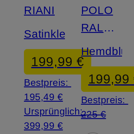
RIANI
POLO
RALPH
Satinkleid
LAUREN
Hemdblus
199,99 €
199,99
Bestpreis:
195,49 €
Bestpreis:
Ursprünglich:
225 €
399,99 €