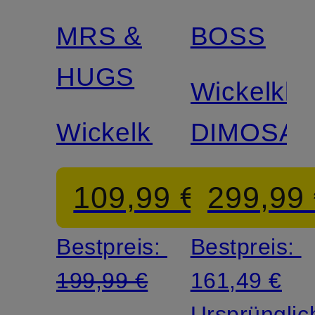
MRS &
BOSS
HUGS
Wickelkle
Wickelkleid
DIMOSA
109,99 €
299,99
Bestpreis:
Bestpreis:
199,99 €
161,49 €
Ursprünglic