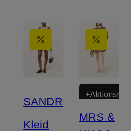
+Aktionsraba
SANDRO
MRS &
Kleid