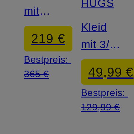
HUGS
mit
Kleid
Spitze
219 €
mit 3/4-
Bestpreis:
Ärmel
49,99 €
365 €
Bestpreis:
129,99 €