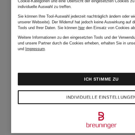
Cookie-Kategorien und eine Übersicht der eingesetzten Cookies zu 
individuelle Auswahl zu treffen.
Sie können Ihre Tool-Auswahl jederzeit nachträglich ändern oder wi
unserer Webseite). Der Widerruf hat jedoch keine Auswirkung auf d
Tools und Ihrer Daten.
Sie können
hier
den Einsatz von Cookies ab
Weitere Informationen zu den eingesetzten Tools und der Verwendu
und unsere Partner durch die Cookies erheben, erhalten Sie in uns
und
Impressum
.
+Aktionsrabatt
+Aktionsraba
ICH STIMME ZU
MRS &
BOSS
INDIVIDUELLE EINSTELLUNGE
HUGS
Kleid