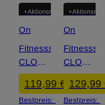
+Aktionsrabatt
+Aktionsraba
On
On
Fitnessschuhe
Fitnesssc
CLOUD
CLOUDP
X4
2
119,99 €
129,99
Bestpreis:
Bestpreis: