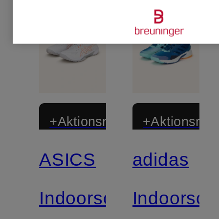
+Aktionsrabatt
+Aktionsraba
ASICS
adidas
Zertifiziert
Indoorschuhe
Indoorsc