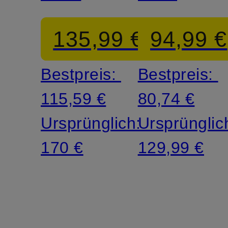
X
METCON
135,99 €
94,99 €
6
Bestpreis:
Bestpreis:
115,59 €
80,74 €
Ursprünglich:
Ursprünglic
170 €
129,99 €