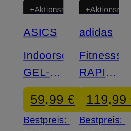
+Aktionsrabatt
+Aktionsraba
ASICS
adidas
Zertifiziert
Indoorschuhe
Fitnesssc
GEL-
RAPIDM
ROCKET
PRO
59,99 €
119,99
12
TRAINER
Bestpreis:
Bestpreis: