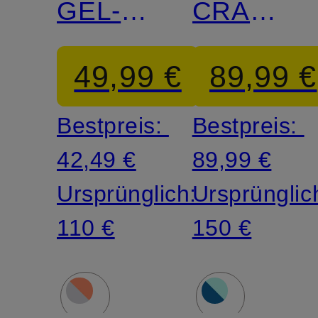
GEL-
CRAZYFL
TACTIC
6
49,99 €
89,99 €
13
Bestpreis:
Bestpreis:
42,49 €
89,99 €
Ursprünglich:
Ursprünglic
110 €
150 €