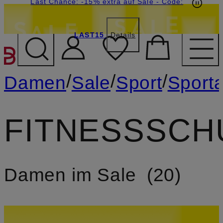
20€-Willkommensgutschein mit Beyond sichern
Last Chance: -15% extra auf Sale
- Code:
LAST15
Details
ZUM HAUPTINHALT ÜBE
/
/
/
Damen
Sale
Sport
Sporta
FITNESSSCH
Damen im Sale
20