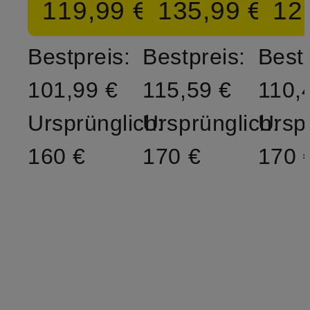
119,99 €
135,99 €
12
Bestpreis:
Bestpreis:
Bestp
101,99 €
115,59 €
110,
Ursprünglich:
Ursprünglich:
Ursp
160 €
170 €
170 