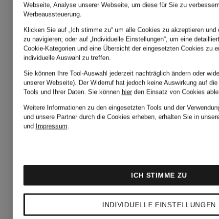
Webseite, Analyse unserer Webseite, um diese für Sie zu verbessern
FF
TASK 4
Werbeaussteuerung.
84,99 €
59,99 €
Klicken Sie auf „Ich stimme zu“ um alle Cookies zu akzeptieren und 
zu navigieren; oder auf „Individuelle Einstellungen“, um eine detaillie
Cookie-Kategorien und eine Übersicht der eingesetzten Cookies zu er
individuelle Auswahl zu treffen.
Bestpreis:
Bestpreis:
Sie können Ihre Tool-Auswahl jederzeit nachträglich ändern oder wide
72,24 €
53,99 €
unserer Webseite). Der Widerruf hat jedoch keine Auswirkung auf die
Tools und Ihrer Daten.
Sie können
hier
den Einsatz von Cookies able
Ursprünglich:
Ursprünglic
Weitere Informationen zu den eingesetzten Tools und der Verwendung
und unsere Partner durch die Cookies erheben, erhalten Sie in unser
und
Impressum
.
120 €
90 €
ICH STIMME ZU
INDIVIDUELLE EINSTELLUNGEN