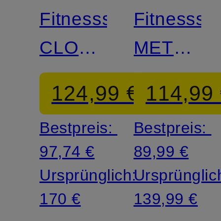
Fitnessschuhe
Fitnesssc
CLOUDPULSE
METCON
2
10
124,99 €
114,99
Bestpreis:
Bestpreis:
97,74 €
89,99 €
Ursprünglich:
Ursprünglic
170 €
139,99 €