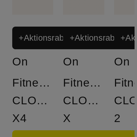
+Aktionsrabatt
+Aktionsrabatt
+Akt
On
On
On
Fitnessschuhe
Fitnessschuh
Fit
CLOUD
CLOUDNOVA
CL
X4
X
2