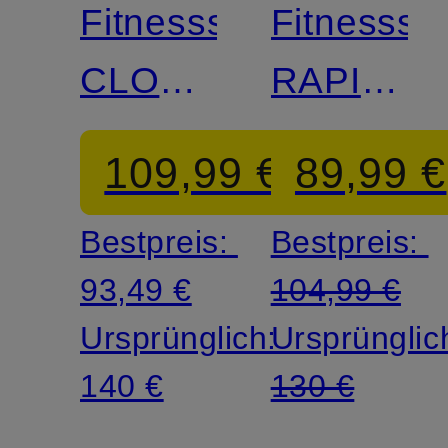
Fitnessschuhe
Fitnesssc
CLOUDPULSE
RAPIDM
NEXT
ADV 2
109,99 €
89,99 €
Bestpreis:
Bestpreis:
93,49 €
104,99 €
Ursprünglich:
Ursprünglic
140 €
130 €