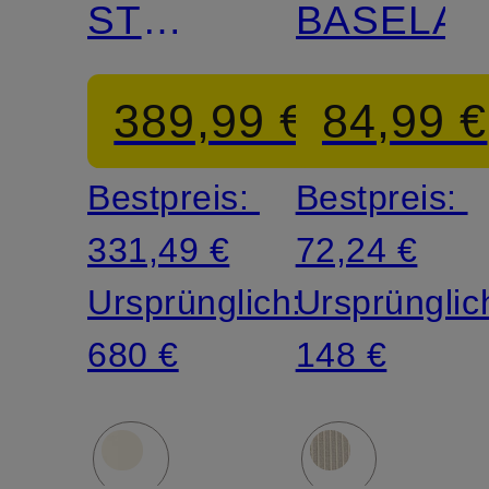
ST
BASELAY
MORITZ
389,99 €
84,99 €
Bestpreis:
Bestpreis:
331,49 €
72,24 €
Ursprünglich:
Ursprünglic
680 €
148 €