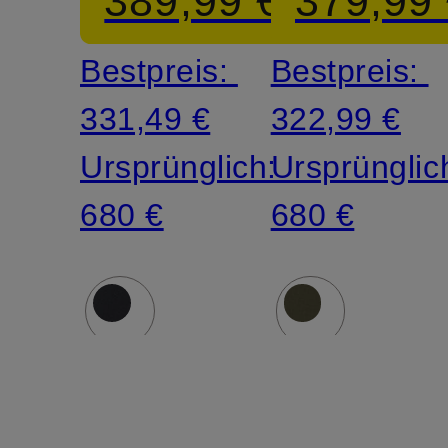
389,99 €
379,99
Bestpreis:
Bestpreis:
331,49 €
322,99 €
Ursprünglich:
Ursprünglic
680 €
680 €