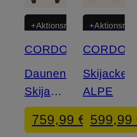
+Aktionsrabatt
+Aktionsraba
CORDOVA
CORDOV
Daunen-
Skijacke
Skijacke
ALPE
MONTEROSA
759,99 €
599,99