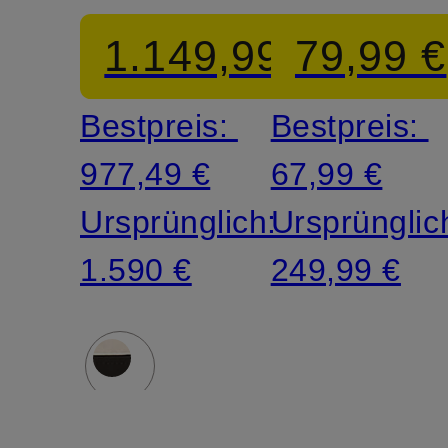
TELLURIDE
1.149,99 €
79,99 €
Bestpreis:
Bestpreis:
977,49 €
67,99 €
Ursprünglich:
Ursprünglic
1.590 €
249,99 €