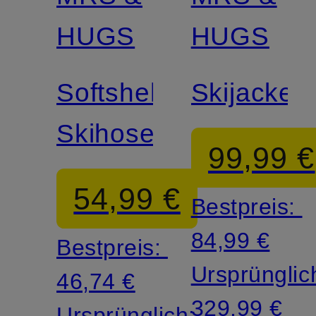
Zertifiziert
HUGS
HUGS
Softshell-
Skijacke
Skihose
99,99 €
54,99 €
Bestpreis:
84,99 €
Bestpreis:
Ursprünglic
46,74 €
329,99 €
Ursprünglich: