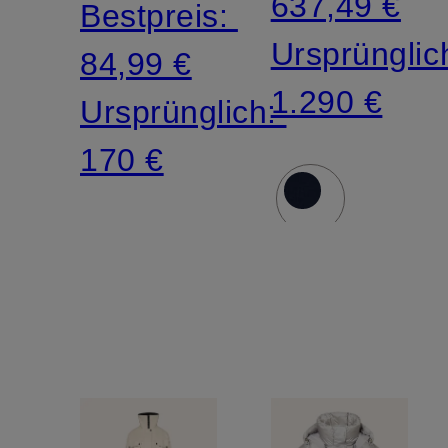
637,49 €
Bestpreis:
Ursprünglic
84,99 €
1.290 €
Ursprünglich:
170 €