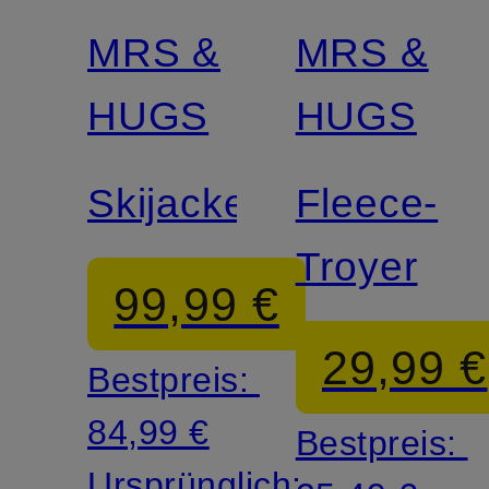
MRS &
MRS &
HUGS
HUGS
Skijacke
Fleece-
Troyer
99,99 €
29,99 €
Bestpreis:
84,99 €
Bestpreis:
Ursprünglich: