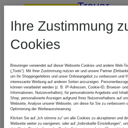
Troyer
84,99 €
Ihre Zustimmung z
29,99 €
Bestpreis:
Cookies
72,24 €
Bestpreis:
Ursprünglich:
25,49 €
Breuninger verwendet auf dieser Webseite Cookies und andere Web-Te
(„Tools“). Mit Ihrer Zustimmung nutzen wir und unsere Partner (Drittanbi
148 €
um Ihr Shoppingerlebnis und unser Onlineangebot zu verbessern und I
Ursprünglic
interessante Werbung auf anderen Seiten anzuzeigen. Personenbezog
können verarbeitet werden (z. B. IP-Adressen, Cookie-ID, Browser- und
79,99 €
Informationen, Nutzerverhalten), für personalisierte Angebote und Inhal
Shop, personalisierte Anzeigen aufgrund Ihres Nutzerverhaltens auf un
Webseite, Analyse unserer Webseite, um diese für Sie zu verbessern o
Optimierung der Werbeaussteuerung.
Klicken Sie auf „Ich stimme zu“ um alle Cookies zu akzeptieren und dir
Webseite weiter zu navigieren; oder auf „Individuelle Einstellungen“, u