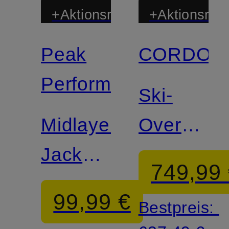
+Aktionsrabatt
+Aktionsraba
Peak
CORDOV
Performance
Ski-
Midlayer-
Overall
Jacke
CORDOV
749,99
ZIP
99,99 €
Bestpreis:
HOOD