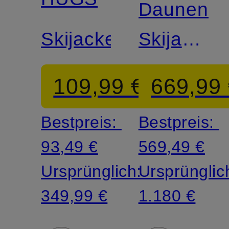
Daunen-
Skijacke
Skijacke
MONTER
109,99 €
669,99
Bestpreis:
Bestpreis:
93,49 €
569,49 €
Ursprünglich:
Ursprünglic
349,99 €
1.180 €