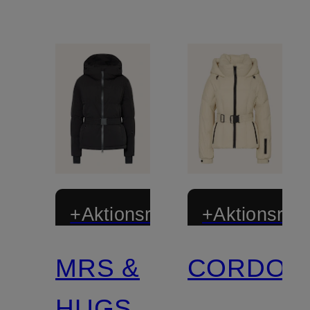
+Aktionsrabatt
+Aktionsraba
MRS &
CORDOV
HUGS