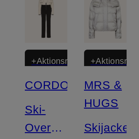
+Aktionsrabatt
+Aktionsraba
CORDOVA
MRS &
HUGS
Ski-
Overall
Skijacke