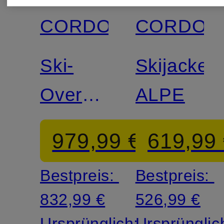
CORDOVA
CORDOV
Ski-
Skijacke
Overall
ALPE
TELLURIDE
979,99 €
619,99
Bestpreis:
Bestpreis:
832,99 €
526,99 €
Ursprünglich:
Ursprünglic