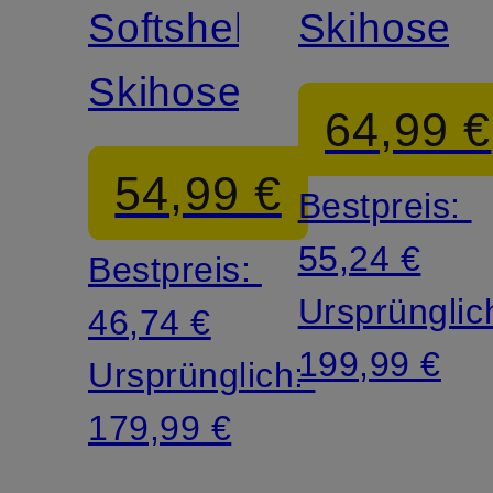
Softshell-
Skihose
Skihose
64,99 €
54,99 €
Bestpreis:
55,24 €
Bestpreis:
Ursprünglic
46,74 €
199,99 €
Ursprünglich:
179,99 €