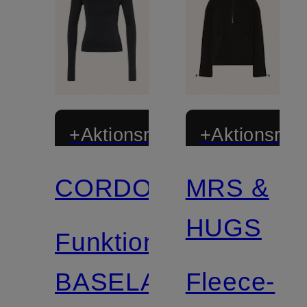
+Aktionsrabatt
+Aktionsraba
CORDOVA
MRS &
HUGS
Funktionsshirt
BASELAYER
Fleece-