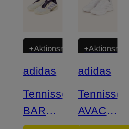
+Aktionsrabatt
+Aktionsraba
adidas
adidas
Zertifiziert
Zertifiziert
Tennisschuhe
Tennissc
BARRICADE
AVACOU
13 W
2