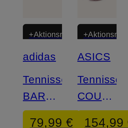
+Aktionsrabatt
+Aktionsraba
adidas
ASICS
Zertifiziert
Tennisschuhe
Tennissc
BARRICADE
COURT
14
FF 3
79,99 €
154,99