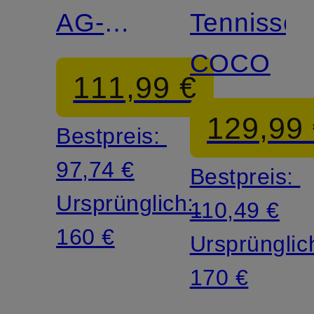
AG-
Tennissc
LT25
COCO
111,99 €
LITE
129,99
Bestpreis:
97,74 €
Bestpreis:
Ursprünglich:
110,49 €
160 €
Ursprünglic
170 €