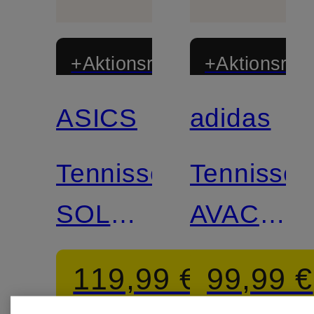
+Aktionsrabatt
+Aktionsraba
ASICS
adidas
Zertifiziert
Tennisschuhe
Tennissc
SOLUTION
AVACOU
SPEED
3 CLAY,
119,99 €
99,99 €
FF 4