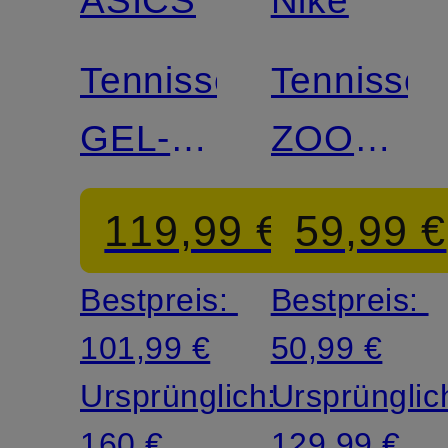
ASICS
Nike
Tennisschuhe
Tennissc
GEL-
ZOOM
RESOLUTION
VAPOR
119,99 €
59,99 €
X CLAY
PRO 3
Bestpreis:
Bestpreis:
101,99 €
50,99 €
Ursprünglich:
Ursprünglic
160 €
129,99 €