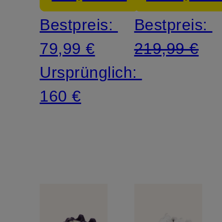
CLAY
Bestpreis:
Bestpreis:
79,99 €
219,99 €
Ursprünglich:
160 €