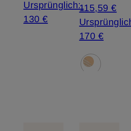
Ursprünglich:
115,59 €
130 €
Ursprünglic
170 €