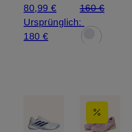
80,99 €
160 €
Ursprünglich:
180 €