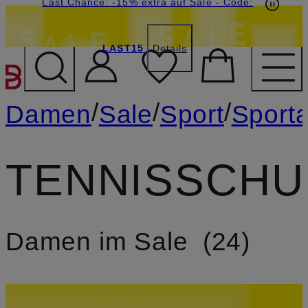
20€-Willkommensgutschein mit Beyond sichern
Last Chance: -15% extra auf Sale
- Code:
LAST15
Details
ZUM HAUPTINHALT ÜBE
/
/
/
Damen
Sale
Sport
Sporta
TENNISSCHU
Damen im Sale
24