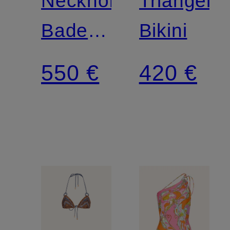
Neckholder-
Triangel-
Badeanzug
Bikini
mit
550 €
420 €
Glitzergarn