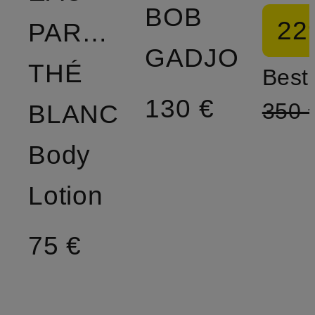
BOB
22
PARFUMÉE
GADJO
THÉ
Bestp
130 €
350 
BLANC
Body
Lotion
75 €