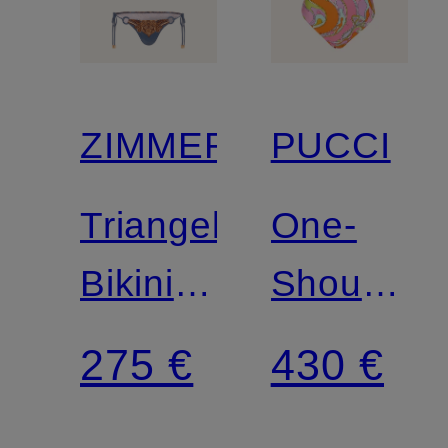
ZIMMERMANN
PUCCI
Triangel-
One-
Bikini
Shoulder-
MAHON
Badeanzu
275 €
430 €