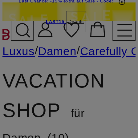
20€-Willkommensgutschein mit Beyond sichern
Last Chance: -15% extra auf Sale
- Code:
LAST15
Details
ZUM HAUPTINHALT ÜBE
/
/
Luxus
Damen
Carefully 
VACATION
SHOP
für
Damen
10