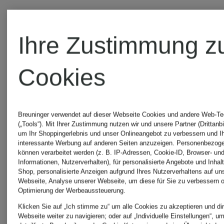
Damen
Designer-
Ihre Zustimmung z
Mäntel
Weiße
Cookies
für
Designer-
Breuninger verwendet auf dieser Webseite Cookies und andere Web-Te
(„Tools“). Mit Ihrer Zustimmung nutzen wir und unsere Partner (Drittanbi
Damen
Taschen
um Ihr Shoppingerlebnis und unser Onlineangebot zu verbessern und I
interessante Werbung auf anderen Seiten anzuzeigen. Personenbezog
können verarbeitet werden (z. B. IP-Adressen, Cookie-ID, Browser- und
Informationen, Nutzerverhalten), für personalisierte Angebote und Inhal
Shop, personalisierte Anzeigen aufgrund Ihres Nutzerverhaltens auf un
Webseite, Analyse unserer Webseite, um diese für Sie zu verbessern o
Optimierung der Werbeaussteuerung.
Klicken Sie auf „Ich stimme zu“ um alle Cookies zu akzeptieren und dir
Webseite weiter zu navigieren; oder auf „Individuelle Einstellungen“, u