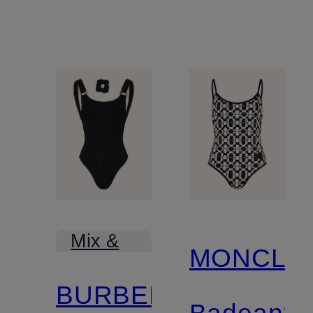
Mix &
MONCLE
Match
BURBERRY