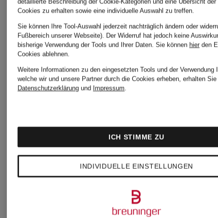
detaillierte Beschreibung der Cookie-Kategorien und eine Übersicht der
Cookies zu erhalten sowie eine individuelle Auswahl zu treffen.
Weitere Marken
Sie können Ihre Tool-Auswahl jederzeit nachträglich ändern oder widerr
Fußbereich unserer Webseite). Der Widerruf hat jedoch keine Auswirku
bisherige Verwendung der Tools und Ihrer Daten.
Sie können
hier
den E
Cookies ablehnen.
Weitere Informationen zu den eingesetzten Tools und der Verwendung I
welche wir und unsere Partner durch die Cookies erheben, erhalten Sie 
Acne
ISABEL
Datenschutzerklärung
und
Impressum
.
Studios
MARANT
ICH STIMME ZU
Alexander
JACQUE
INDIVIDUELLE EINSTELLUNGEN
McQUEEN
LOEWE