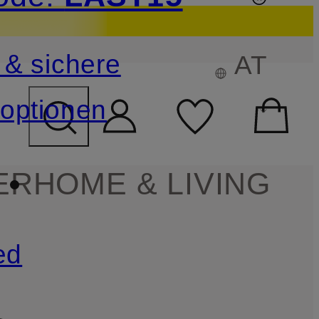
sichern
 & sichere
AT
FELD ÜBERSPRINGEN
optionen
ER
HOME & LIVING
ed