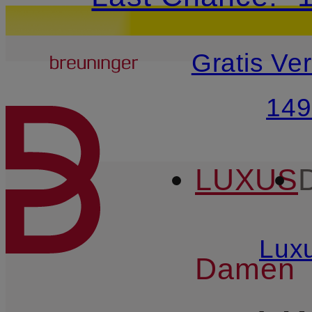
20€-Willkommensg
Breuninger
Gratis Ve
ZUM HAUPTINHALT ÜBE
149
LUXUS
Lux
Damen