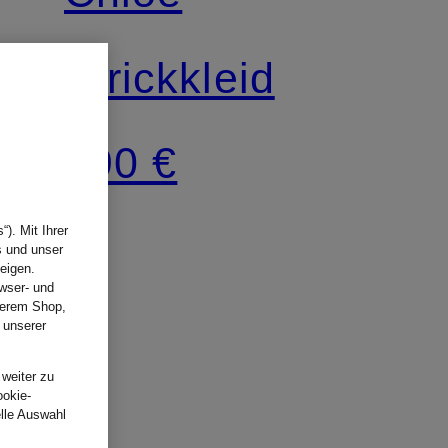
Strickkleid
990 €
). Mit Ihrer
s und unser
eigen.
wser- und
nserem Shop,
 unserer
.
 weiter zu
ookie-
elle Auswahl