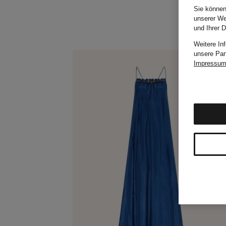
Sie können
unserer We
und Ihrer 
Weitere In
unsere Par
Impressu