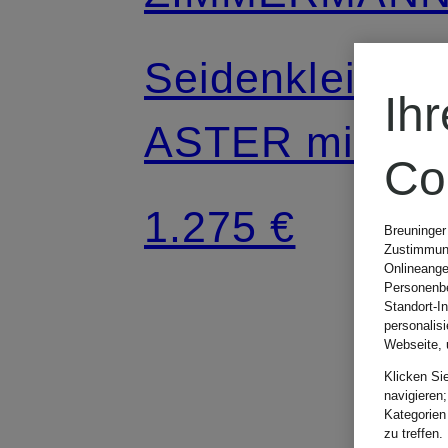
Seidenkleid
Ih
ASTER mit
Co
Cut-outs
1.275 €
Breuninger
Zustimmung
Onlineange
Personenbe
Standort-I
personalis
Webseite, 
Klicken Si
navigieren;
Kategorien
zu treffen.