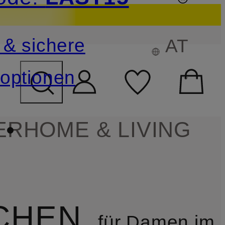
sichern
 & sichere
AT
FELD ÜBERSPRINGEN
optionen
ER
HOME & LIVING
CHEN
für Damen im