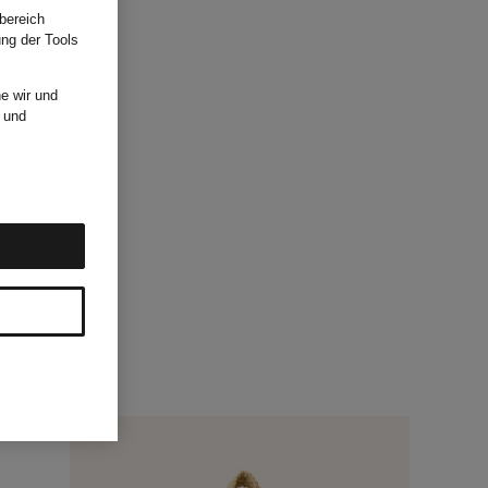
bereich
ung der Tools
e wir und
und