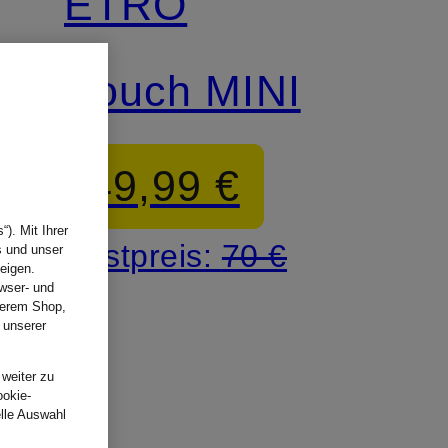
ETRO
Pouch MINI
49,99 €
). Mit Ihrer
Bestpreis:
70 €
s und unser
eigen.
wser- und
nserem Shop,
 unserer
.
 weiter zu
ookie-
elle Auswahl