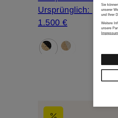
Sie können
Ursprünglich:
unserer We
und Ihrer 
1.500 €
Weitere In
unsere Par
Impressu