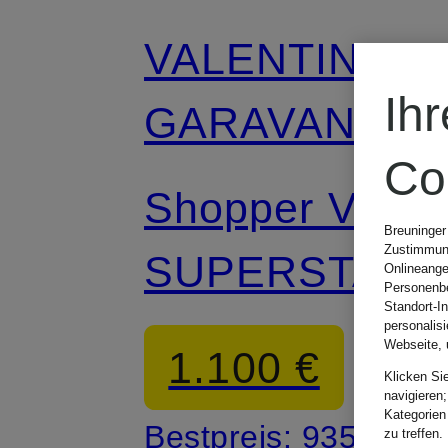
VALENTINO
Ih
GARAVANI
Co
Shopper VIVA
Breuninger
Zustimmung
SUPERSTAR
Onlineange
Personenbe
Standort-I
CROCHET
personalis
Webseite, 
1.100 €
Klicken Si
MEDIUM
navigieren;
Kategorien
Bestpreis:
935 €
zu treffen.