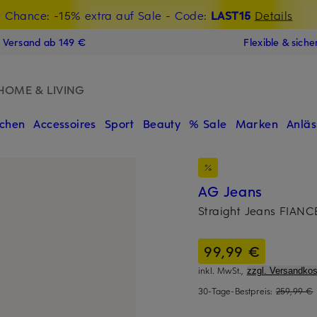
t Chance: -15% extra auf Sale
€-Willkommensgutschein mit Beyond sichern
- Code:
LAST15
Details
N
s Versand ab 149 €
Flexible & sich
HOME & LIVING
chen
Accessoires
Sport
Beauty
% Sale
Marken
Anläs
AG Jeans
Straight Jeans FIANC
99,99 €
inkl. MwSt.,
zzgl. Versandkos
30-Tage-Bestpreis:
259,99 €