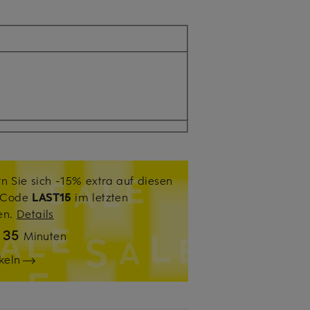
n Sie sich -15% extra auf diesen
. Code
LAST15
im letzten
sen.
Details
35
n
Minuten
keln