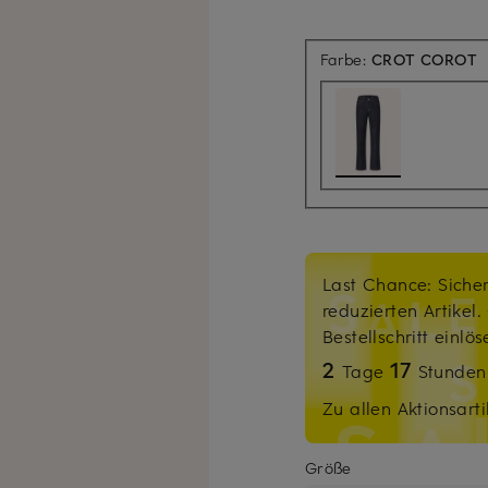
Farbe:
CROT COROT
Last Chance: Sicher
reduzierten Artikel
Bestellschritt einlö
2
17
Tage
Stunde
Zu allen Aktionsarti
Größe