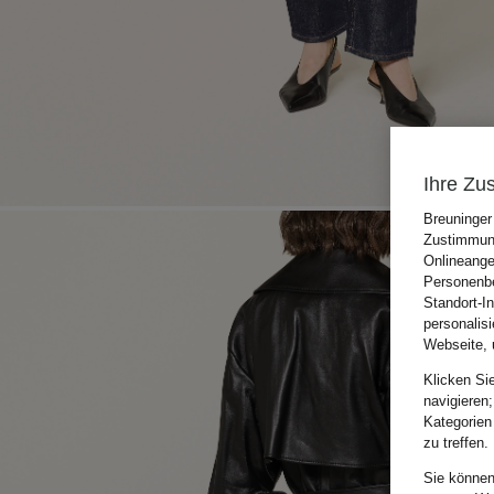
Ihre Zu
Breuninger
Zustimmung
Onlineange
Personenbe
Standort-I
personalis
Webseite, 
Klicken Si
navigieren;
Kategorien
zu treffen.
Sie können