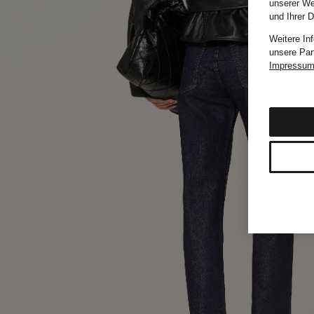
unserer We
und Ihrer 
Weitere In
unsere Par
Impressu