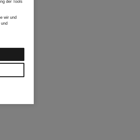
ung der Tools
e wir und
und