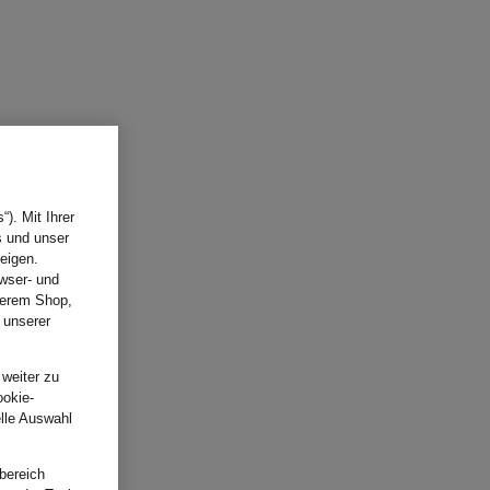
). Mit Ihrer
s und unser
eigen.
wser- und
nserem Shop,
 unserer
.
 weiter zu
ookie-
elle Auswahl
bereich