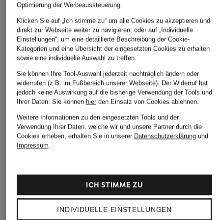
Optimierung der Werbeaussteuerung.
Klicken Sie auf „Ich stimme zu“ um alle Cookies zu akzeptieren und
direkt zur Webseite weiter zu navigieren; oder auf „Individuelle
Einstellungen“, um eine detaillierte Beschreibung der Cookie-
+Aktionsrabatt
+Aktionsrabatt
+Aktionsrabatt
Kategorien und eine Übersicht der eingesetzten Cookies zu erhalten
sowie eine individuelle Auswahl zu treffen.
MAC
RIANI
MARC CAIN
Sie können Ihre Tool-Auswahl jederzeit nachträglich ändern oder
Sweatpants
Hose
Hose SOFIA
widerrufen (z.B. im Fußbereich unserer Webseite). Der Widerruf hat
HARMONY 2.3
jedoch keine Auswirkung auf die bisherige Verwendung der Tools und
174,99 €
99,99 €
Ihrer Daten.
Sie können
hier
den Einsatz von Cookies ablehnen.
69,99 €
Bestpreis:
148,74 €
Bestpreis:
89,99 €
Ursprünglich:
229 €
Ursprünglich:
159,90 €
Weitere Informationen zu den eingesetzten Tools und der
Bestpreis:
59,49 €
Verwendung Ihrer Daten, welche wir und unsere Partner durch die
Ursprünglich:
119,95 €
Cookies erheben, erhalten Sie in unserer
Datenschutzerklärung
und
Impressum
.
ICH STIMME ZU
INDIVIDUELLE EINSTELLUNGEN
Weitere Kategorien