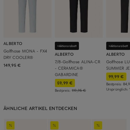
ALBERTO
+Aktionsrabatt
+Aktionsrabatt
Golfhose MONA - FX4
ALBERTO
ALBERTO
DRY COOLER®
7/8-Golfhose ALINA-CR
Golfhose L
149,95 €
- CERAMICA®
SUMMER JE
GABARDINE
99,99 €
59,99 €
Bestpreis:
84,
Ursprünglich:
Bestpreis:
119,95 €
ÄHNLICHE ARTIKEL ENTDECKEN