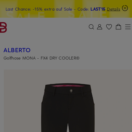
Last Chance: -15% extra auf Sale
20€-Willkommensgutschein mit Beyond sichern
- Code:
LAST15
Details
ZUM HAUPTINHALT ÜBERSPRINGEN
ZUM SUCHFELD ÜBERSPRINGE
ALBERTO
Golfhose MONA - FX4 DRY COOLER®