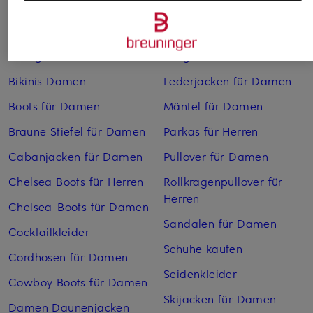
Abendkleider
Kleider
Anzüge für Herren
Lange Ballkleider
Bikinis Damen
Lederjacken für Damen
Boots für Damen
Mäntel für Damen
Braune Stiefel für Damen
Parkas für Herren
Cabanjacken für Damen
Pullover für Damen
Chelsea Boots für Herren
Rollkragenpullover für
Herren
Chelsea-Boots für Damen
Sandalen für Damen
Cocktailkleider
Schuhe kaufen
Cordhosen für Damen
Seidenkleider
Cowboy Boots für Damen
Skijacken für Damen
Damen Daunenjacken