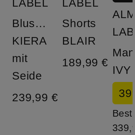
LABEL
LABEL
AL
Blusentop
Shorts
LAB
KIERA
BLAIR
Man
mit
189,99 €
IVY
Seide
39
239,99 €
Bestp
339,