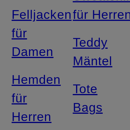
Felljacken
für Herre
für
Teddy
Damen
Mäntel
Hemden
Tote
für
Bags
Herren