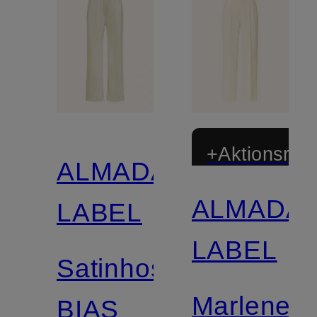
+Aktionsraba
ALMADA
ALMADA
LABEL
LABEL
Satinhose
Marleneh
BIAS