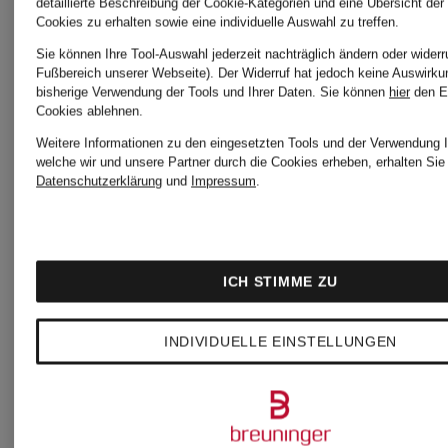
Herren
detaillierte Beschreibung der Cookie-Kategorien und eine Übersicht der
Cookies zu erhalten sowie eine individuelle Auswahl zu treffen.
für Herre
Sie können Ihre Tool-Auswahl jederzeit nachträglich ändern oder widerr
Fußbereich unserer Webseite). Der Widerruf hat jedoch keine Auswirku
bisherige Verwendung der Tools und Ihrer Daten.
Sie können
hier
den E
Chelsea-
Cookies ablehnen.
Sandalen
Weitere Informationen zu den eingesetzten Tools und der Verwendung I
Boots
welche wir und unsere Partner durch die Cookies erheben, erhalten Sie 
Datenschutzerklärung
und
Impressum
.
für
für
Damen
ICH STIMME ZU
Damen
INDIVIDUELLE EINSTELLUNGEN
Schuhe
Cocktailkleider
kaufen