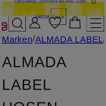
20€-Willkommensgutschein mit Beyond sichern
Last Chance: -15% extra auf Sale
- Code:
LAST15
Details
ZUM HAUPTINHALT ÜBE
/
Marken
ALMADA LABEL
ALMADA
LABEL