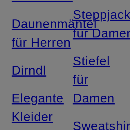
Steppjac
Daunenmäntel
für Dame
für Herren
Stiefel
Dirndl
für
Elegante
Damen
Kleider
Sweatshir