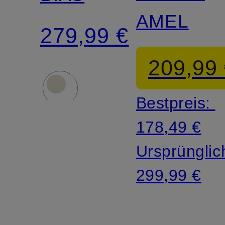
AMEL
279,99 €
209,99
Bestpreis:
178,49 €
Ursprünglic
299,99 €