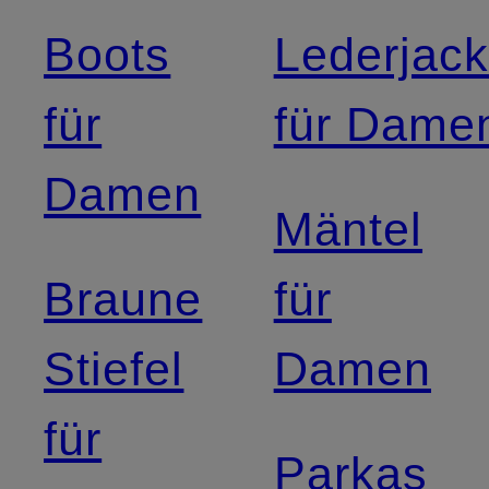
Boots
Lederjac
für
für Dame
Damen
Mäntel
Braune
für
Stiefel
Damen
für
Parkas