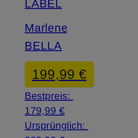
LABEL
Marlenehose
BELLA
199,99 €
Bestpreis:
179,99 €
Ursprünglich: