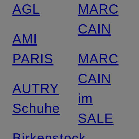
AGL
MARC
CAIN
AMI
PARIS
MARC
CAIN
AUTRY
im
Schuhe
SALE
Birkenstock