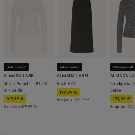
+Aktionsrabatt
+Aktionsrabatt
+Aktionsrabatt
ALMADA LABEL
ALMADA LABEL
ALMADA LA
Strick-Poloshirt JULES
Rock BAY
Strickjacke
mit Seide
Seide
199,99 €
169,99 €
159,99 €
Bestpreis:
259,99 €
Bestpreis:
279,99 €
Bestpreis:
279