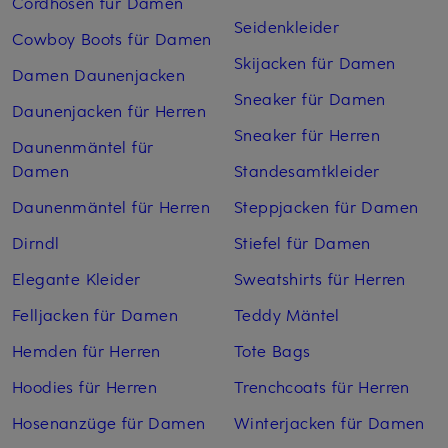
Cordhosen für Damen
Seidenkleider
Cowboy Boots für Damen
Skijacken für Damen
Damen Daunenjacken
Sneaker für Damen
Daunenjacken für Herren
Sneaker für Herren
Daunenmäntel für
Damen
Standesamtkleider
Daunenmäntel für Herren
Steppjacken für Damen
Dirndl
Stiefel für Damen
Elegante Kleider
Sweatshirts für Herren
Felljacken für Damen
Teddy Mäntel
Hemden für Herren
Tote Bags
Hoodies für Herren
Trenchcoats für Herren
Hosenanzüge für Damen
Winterjacken für Damen