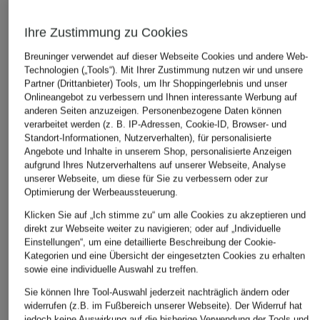
Ihre Zustimmung zu Cookies
Breuninger verwendet auf dieser Webseite Cookies und andere Web-
Technologien („Tools“). Mit Ihrer Zustimmung nutzen wir und unsere
Partner (Drittanbieter) Tools, um Ihr Shoppingerlebnis und unser
Onlineangebot zu verbessern und Ihnen interessante Werbung auf
anderen Seiten anzuzeigen. Personenbezogene Daten können
verarbeitet werden (z. B. IP-Adressen, Cookie-ID, Browser- und
+Aktionsrabatt
+Aktionsrabatt
+Aktionsrabatt
Standort-Informationen, Nutzerverhalten), für personalisierte
comma
ROSSI
Marc O'Polo
Angebote und Inhalte in unserem Shop, personalisierte Anzeigen
aufgrund Ihres Nutzerverhaltens auf unserer Webseite, Analyse
Marlenehose
Hose NOMY
Marlenehose mit
unserer Webseite, um diese für Sie zu verbessern oder zur
UNISEX
Leinen
Optimierung der Werbeaussteuerung.
69,99 €
149,99 €
99,99 €
Klicken Sie auf „Ich stimme zu“ um alle Cookies zu akzeptieren und
Bestpreis:
59,49 €
direkt zur Webseite weiter zu navigieren; oder auf „Individuelle
Ursprünglich:
99,99 €
Bestpreis:
144,49 €
Bestpreis:
125,99 €
Einstellungen“, um eine detaillierte Beschreibung der Cookie-
Ursprünglich:
279,95 €
Ursprünglich:
199,95 €
Kategorien und eine Übersicht der eingesetzten Cookies zu erhalten
sowie eine individuelle Auswahl zu treffen.
Sie können Ihre Tool-Auswahl jederzeit nachträglich ändern oder
widerrufen (z.B. im Fußbereich unserer Webseite). Der Widerruf hat
jedoch keine Auswirkung auf die bisherige Verwendung der Tools und