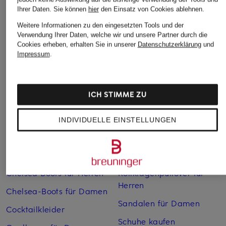
Ihrer Daten.
Sie können
hier
den Einsatz von Cookies ablehnen.
Weitere Informationen zu den eingesetzten Tools und der
Verwendung Ihrer Daten, welche wir und unsere Partner durch die
Weitere Kategorien
Cookies erheben, erhalten Sie in unserer
Datenschutzerklärung
und
Impressum
.
Abendkleider
Kleider
Anzüge für Herren
Lange Ballkleider
ICH STIMME ZU
Bikinis Damen
Lederjacken für Damen
Boots für Damen
Mäntel für Damen
INDIVIDUELLE EINSTELLUNGEN
Braune Stiefel für Damen
Parkas für Herren
Cabanjacken für Damen
Pullover für Damen
Chelsea Boots für Herren
Rollkragenpullover für
Herren
Chelsea-Boots für Damen
Sandalen für Damen
Cocktailkleider
Schuhe kaufen