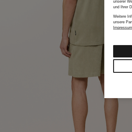
unserer We
und Ihrer 
Weitere In
unsere Par
Impressu