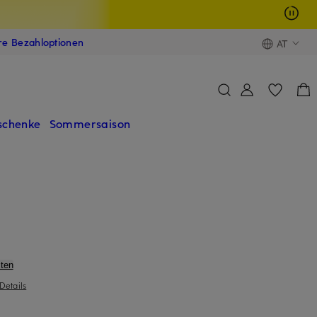
ere Bezahloptionen
AT
schenke
Sommersaison
ten
Details