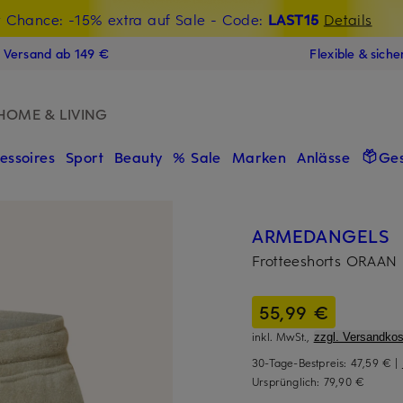
t Chance: -15% extra auf Sale
€-Willkommensgutschein mit Beyond sichern
- Code:
LAST15
Details
N
s Versand ab 149 €
Flexible & sich
HOME & LIVING
essoires
Sport
Beauty
% Sale
Marken
Anlässe
Ge
ARMEDANGELS
Frotteeshorts ORAAN
55,99 €
inkl. MwSt.,
zzgl. Versandkos
30-Tage-Bestpreis:
47,59 €
|
Ursprünglich:
79,90 €