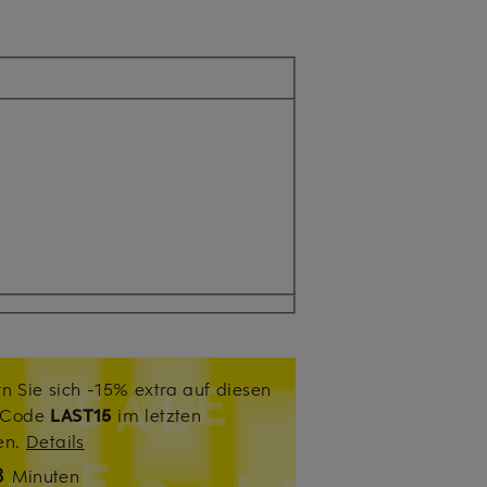
n Sie sich -15% extra auf diesen
. Code
LAST15
im letzten
sen.
Details
8
Minuten