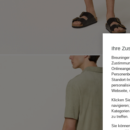
Ihre Zu
Breuninger
Zustimmung
Onlineange
Personenbe
Standort-I
personalis
Webseite, 
Klicken Si
navigieren;
Kategorien
zu treffen.
Sie können