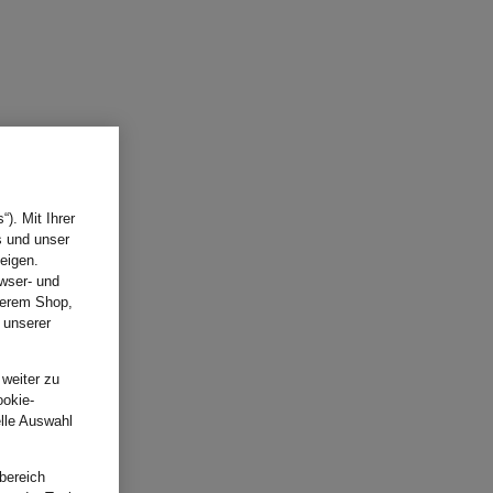
). Mit Ihrer
s und unser
eigen.
wser- und
nserem Shop,
 unserer
.
 weiter zu
ookie-
elle Auswahl
bereich