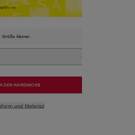
keln
e
Größe kleiner
.
IN DEN WARENKORB
sform und Material