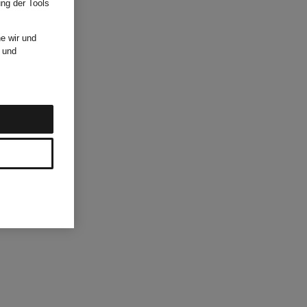
ung der Tools
e wir und
und