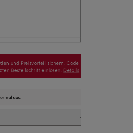
den und Preisvorteil sichern. Code
zten Bestellschritt einlösen.
Details
ormal aus
.