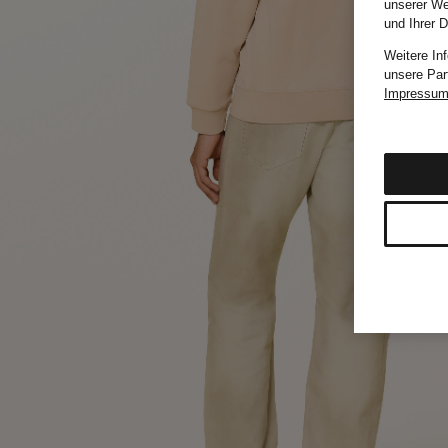
unserer We
und Ihrer 
Weitere In
unsere Par
Impressu