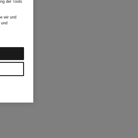
ung der Tools
e wir und
und