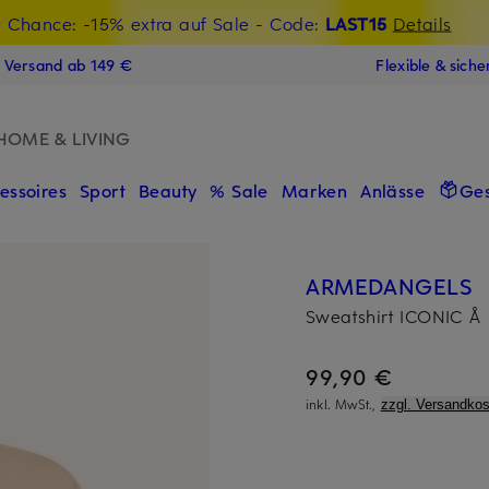
t Chance: -15% extra auf Sale
€-Willkommensgutschein mit Beyond sichern
- Code:
LAST15
Details
N
s Versand ab 149 €
Flexible & sich
HOME & LIVING
essoires
Sport
Beauty
% Sale
Marken
Anlässe
Ge
ARMEDANGELS
Sweatshirt ICONIC Å
99,90 €
inkl. MwSt.,
zzgl. Versandkos