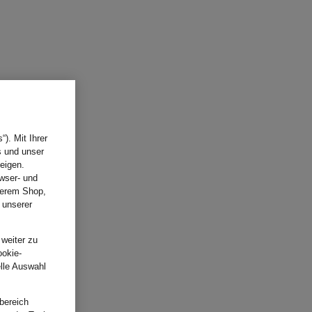
). Mit Ihrer
s und unser
eigen.
wser- und
nserem Shop,
 unserer
.
 weiter zu
ookie-
elle Auswahl
bereich