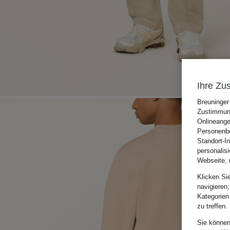
Ihre Zu
Breuninger
Zustimmung
Onlineange
Personenbe
Standort-I
personalis
Webseite, 
Klicken Si
navigieren;
Kategorien
zu treffen.
Sie können