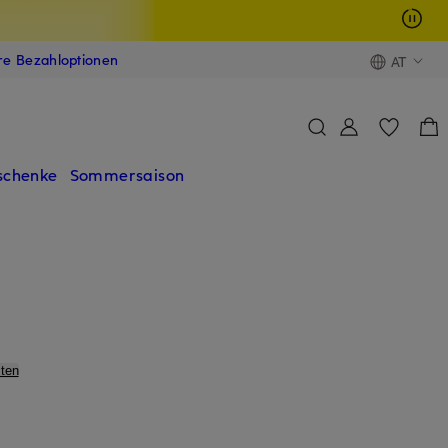
ere Bezahloptionen
AT
schenke
Sommersaison
ten