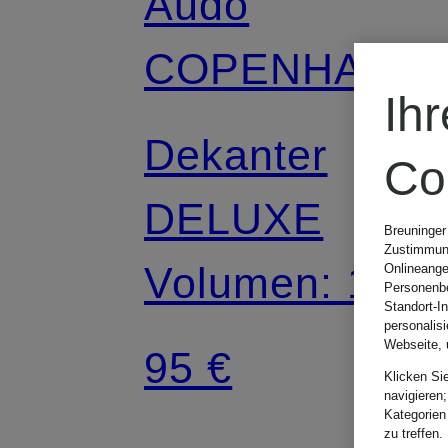
Audo
COPENHAGE
Ih
Dekanter
Co
DELUXE
Breuninger
Zustimmung
Volumen: 1,4 l
Onlineange
Personenbe
Standort-I
personalis
Webseite, 
95 €
Klicken Si
navigieren;
Kategorien
zu treffen.