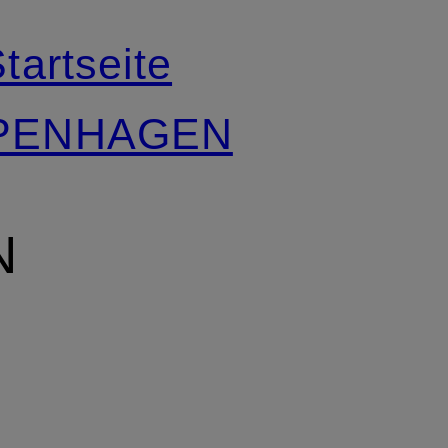
tartseite
OPENHAGEN
N