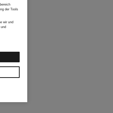
bereich
ung der Tools
e wir und
und