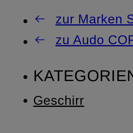
zur Marken S
zu Audo C
KATEGORIE
Geschirr