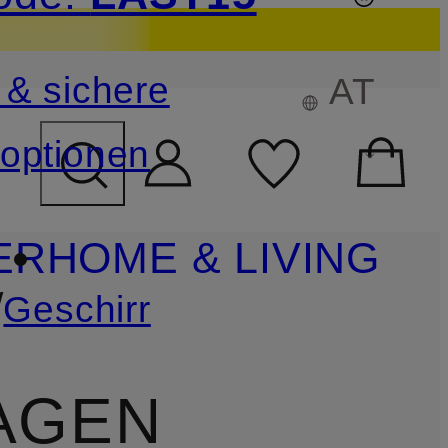
sichern
 & sichere
AT
FELD ÜBERSPRINGEN
optionen
ER
HOME & LIVING
/
Geschirr
AGEN