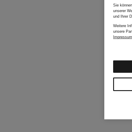
Sie können
unserer We
und Ihrer 
Weitere In
unsere Par
Impressu