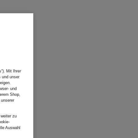
). Mit Ihrer
s und unser
eigen.
wser- und
nserem Shop,
 unserer
.
 weiter zu
ookie-
elle Auswahl