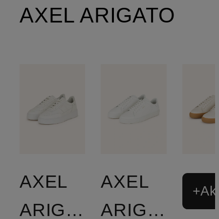
AXEL ARIGATO
AXEL
AXEL
+Akt
ARIGATO
ARIGATO