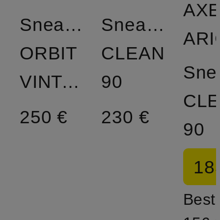
AXE
Sneaker
Sneaker
ORBIT
CLEAN
Sne
VINTAGE
90
CL
250 €
230 €
90
18
Bestp