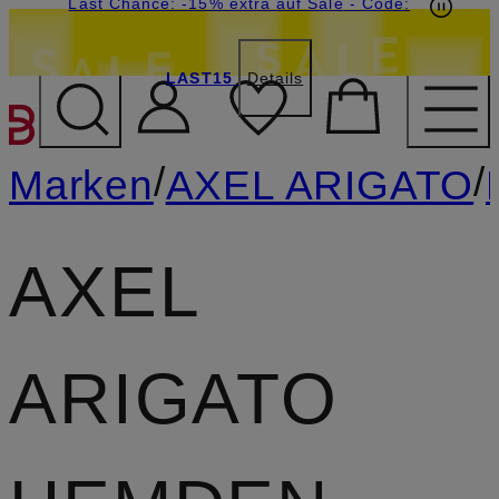
20€-Willkommensgutschein mit Beyond sichern
Last Chance: -15% extra auf Sale
- Code:
LAST15
Details
ZUM HAUPTINHALT ÜBE
/
/
Marken
AXEL ARIGATO
AXEL
ARIGATO