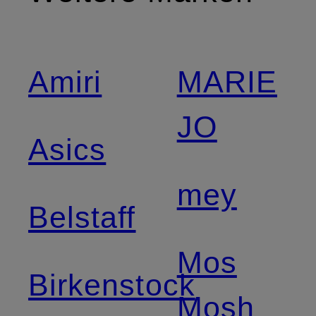
Amiri
MARIE
JO
Asics
mey
Belstaff
Mos
Birkenstock
Mosh