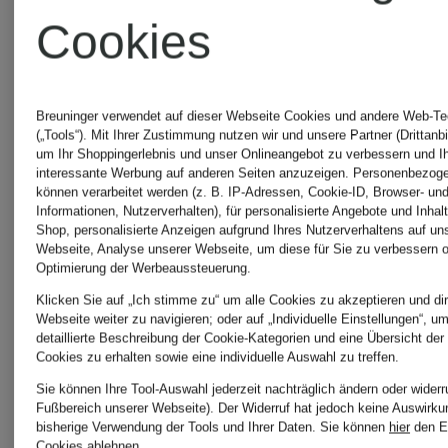
Cookies
La
Superdry
Breuninger verwendet auf dieser Webseite Cookies und andere Web-Te
Martina
(„Tools“). Mit Ihrer Zustimmung nutzen wir und unsere Partner (Drittanbi
um Ihr Shoppingerlebnis und unser Onlineangebot zu verbessern und I
Swing
interessante Werbung auf anderen Seiten anzuzeigen. Personenbezog
können verarbeitet werden (z. B. IP-Adressen, Cookie-ID, Browser- und
Informationen, Nutzerverhalten), für personalisierte Angebote und Inhal
Lidea
Shop, personalisierte Anzeigen aufgrund Ihres Nutzerverhaltens auf un
Webseite, Analyse unserer Webseite, um diese für Sie zu verbessern o
Optimierung der Werbeaussteuerung.
Klicken Sie auf „Ich stimme zu“ um alle Cookies zu akzeptieren und dir
Webseite weiter zu navigieren; oder auf „Individuelle Einstellungen“, u
Lisa
detaillierte Beschreibung der Cookie-Kategorien und eine Übersicht der
Cookies zu erhalten sowie eine individuelle Auswahl zu treffen.
Yang
Sie können Ihre Tool-Auswahl jederzeit nachträglich ändern oder widerr
Fußbereich unserer Webseite). Der Widerruf hat jedoch keine Auswirku
bisherige Verwendung der Tools und Ihrer Daten.
Sie können
hier
den E
Cookies ablehnen.