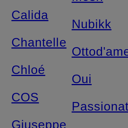
Calida
Nubikk
Chantelle
Ottod'am
Chloé
Oui
COS
Passiona
Giuseppe