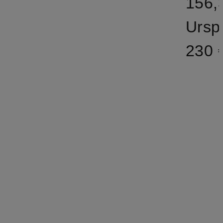
156,
Ursp
230 