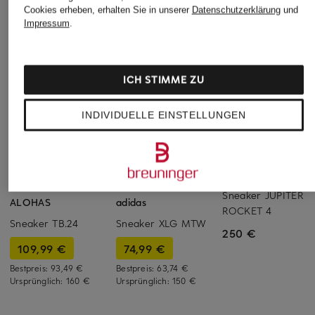
Cookies erheben, erhalten Sie in unserer
Datenschutzerklärung
und
Impressum
.
ICH STIMME ZU
INDIVIDUELLE EINSTELLUNGEN
ENTERPRISE JAPAN
+Aktionsrabatt
+Aktionsrabatt
Sneaker JUPITER
ALOHAS
adidas
ROCKET 4
Sneaker TB.24
Sneaker XLG MTW
250 €
109,99 €
74,99 €
Bestpreis:
93,49 €
Bestpreis:
63,74 €
Ursprünglich:
160 €
Ursprünglich:
150 €