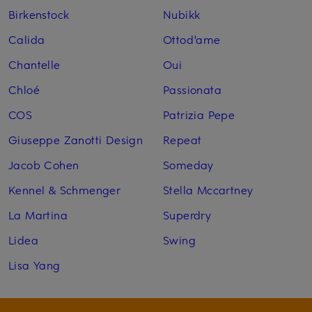
Birkenstock
Nubikk
Calida
Ottod'ame
Chantelle
Oui
Chloé
Passionata
COS
Patrizia Pepe
Giuseppe Zanotti Design
Repeat
Jacob Cohen
Someday
Kennel & Schmenger
Stella Mccartney
La Martina
Superdry
Lidea
Swing
Lisa Yang