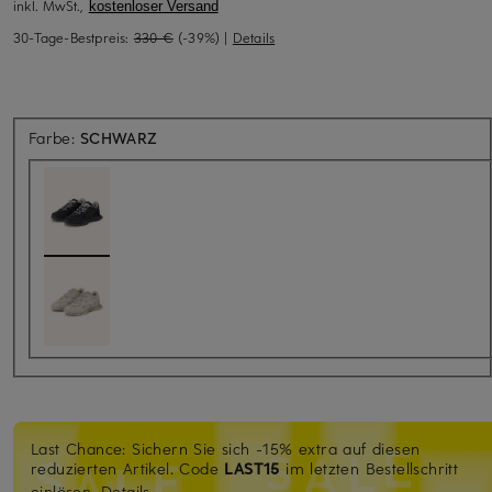
inkl. MwSt.,
kostenloser Versand
30-Tage-Bestpreis:
330 €
(-39%)
|
Details
Farbe:
SCHWARZ
Last Chance: Sichern Sie sich -15% extra auf diesen
reduzierten Artikel. Code
LAST15
im letzten Bestellschritt
einlösen.
Details