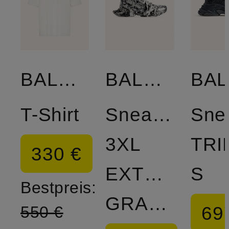
BALENCIAGA
BALENCIAGA
T-Shirt
Sneaker
Sne
3XL
TRI
330 €
EXTREME
S
Bestpreis:
GRAFFITI
69
550 €