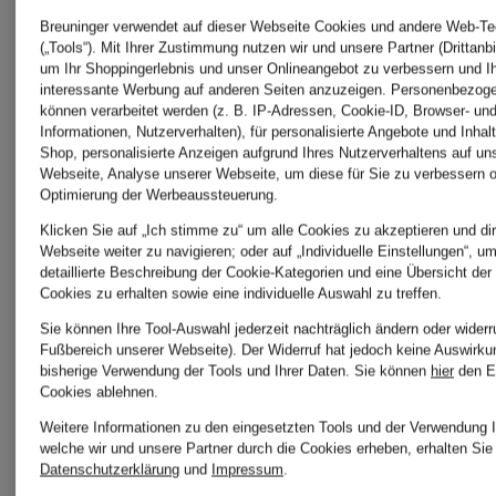
Breuninger verwendet auf dieser Webseite Cookies und andere Web-Te
RAFFAE
(„Tools“). Mit Ihrer Zustimmung nutzen wir und unsere Partner (Drittanbi
um Ihr Shoppingerlebnis und unser Onlineangebot zu verbessern und I
Hogan
interessante Werbung auf anderen Seiten anzuzeigen. Personenbezog
können verarbeitet werden (z. B. IP-Adressen, Cookie-ID, Browser- und
ROSSI
Informationen, Nutzerverhalten), für personalisierte Angebote und Inhal
Shop, personalisierte Anzeigen aufgrund Ihres Nutzerverhaltens auf un
Webseite, Analyse unserer Webseite, um diese für Sie zu verbessern o
HUGO
Hosen
Optimierung der Werbeaussteuerung.
Klicken Sie auf „Ich stimme zu“ um alle Cookies zu akzeptieren und dir
Webseite weiter zu navigieren; oder auf „Individuelle Einstellungen“, u
detaillierte Beschreibung der Cookie-Kategorien und eine Übersicht der
Joseph
Save
Cookies zu erhalten sowie eine individuelle Auswahl zu treffen.
Sie können Ihre Tool-Auswahl jederzeit nachträglich ändern oder widerr
Fußbereich unserer Webseite). Der Widerruf hat jedoch keine Auswirku
Ribkoff
the
bisherige Verwendung der Tools und Ihrer Daten.
Sie können
hier
den E
Cookies ablehnen.
Weitere Informationen zu den eingesetzten Tools und der Verwendung I
Duck
welche wir und unsere Partner durch die Cookies erheben, erhalten Sie 
Datenschutzerklärung
und
Impressum
.
Kilian