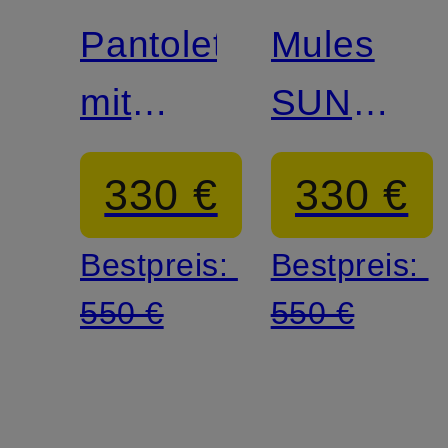
Pantoletten
Mules
mit
SUNDAY
Schmucksteinen
MOLDED
330 €
330 €
Bestpreis:
Bestpreis:
550 €
550 €