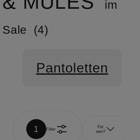
& MULES
im
Sale
4
Pantoletten
1
Für
Filter
wen?