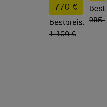
770 €
Bestp
995 
Bestpreis:
1.100 €