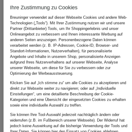
Ihre Zustimmung zu Cookies
Breuninger verwendet auf dieser Webseite Cookies und andere Web-
Technologien („Tools“). Mit Ihrer Zustimmung nutzen wir und unsere
BOSS
+Aktionsrabatt
+Aktionsrabatt
Partner (Drittanbieter) Tools, um Ihr Shoppingerlebnis und unser
Badeshorts 
Onlineangebot zu verbessern und Ihnen interessante Werbung auf
BOSS
BOSS
69,95 €
anderen Seiten anzuzeigen. Personenbezogene Daten können
Badeshorts STARFISH
Badeshorts TIO
verarbeitet werden (z. B. IP-Adressen, Cookie-ID, Browser- und
Standort-Informationen, Nutzerverhalten), für personalisierte
39,99 €
59,99 €
Angebote und Inhalte in unserem Shop, personalisierte Anzeigen
Bestpreis:
33,99 €
Bestpreis:
35,99 €
aufgrund Ihres Nutzerverhaltens auf unserer Webseite, Analyse
Ursprünglich:
49,95 €
Ursprünglich:
64,95 €
unserer Webseite, um diese für Sie zu verbessern oder zur
Optimierung der Werbeaussteuerung.
Klicken Sie auf „Ich stimme zu“ um alle Cookies zu akzeptieren und
ÄHNLICHE ARTIKEL ENTDECKEN
direkt zur Webseite weiter zu navigieren; oder auf „Individuelle
Einstellungen“, um eine detaillierte Beschreibung der Cookie-
Kategorien und eine Übersicht der eingesetzten Cookies zu erhalten
sowie eine individuelle Auswahl zu treffen.
Sie können Ihre Tool-Auswahl jederzeit nachträglich ändern oder
widerrufen (z.B. im Fußbereich unserer Webseite). Der Widerruf hat
jedoch keine Auswirkung auf die bisherige Verwendung der Tools und
Ihrer Daten.
Sie können
hier
den Einsatz von Cookies ablehnen.