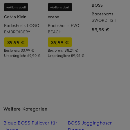
BOSS
+Aktionsrabatt
+Aktionsrabatt
Badeshorts
Calvin Klein
arena
SWORDFISH
Badeshorts LOGO
Badeshorts EVO
59,95 €
EMBROIDERY
BEACH
39,99 €
39,99 €
Bestpreis:
33,99 €
Bestpreis:
38,24 €
Ursprünglich:
69,90 €
Ursprünglich:
59,95 €
Weitere Kategorien
Blaue BOSS Pullover für
BOSS Jogginghosen
Herren
Damen