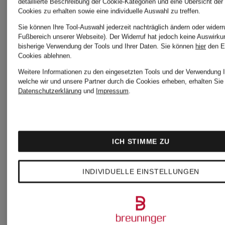
BOSS
Joggingh
detaillierte Beschreibung der Cookie-Kategorien und eine Übersicht der
Cookies zu erhalten sowie eine individuelle Auswahl zu treffen.
Sie können Ihre Tool-Auswahl jederzeit nachträglich ändern oder widerr
Pullover
Damen
Fußbereich unserer Webseite). Der Widerruf hat jedoch keine Auswirku
bisherige Verwendung der Tools und Ihrer Daten.
Sie können
hier
den E
Cookies ablehnen.
für
Weitere Informationen zu den eingesetzten Tools und der Verwendung I
BOSS
welche wir und unsere Partner durch die Cookies erheben, erhalten Sie 
Datenschutzerklärung
und
Impressum
.
Herren
Schalen-
ICH STIMME ZU
BOSS
BHs
INDIVIDUELLE EINSTELLUNGEN
Badeanzüge
BOSS