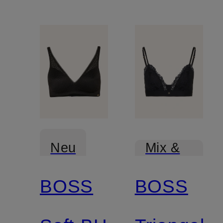
Neu
Mix &
Match
BOSS
BOSS