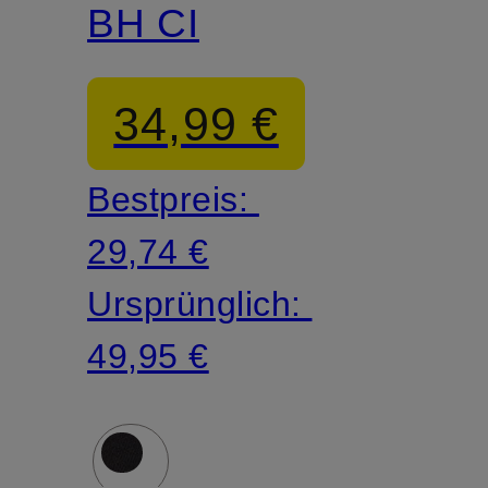
BH CI
34,99 €
Bestpreis:
29,74 €
Ursprünglich:
49,95 €