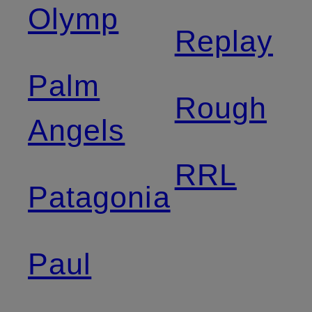
Olymp
Replay
Palm
Rough
Angels
RRL
Patagonia
Paul