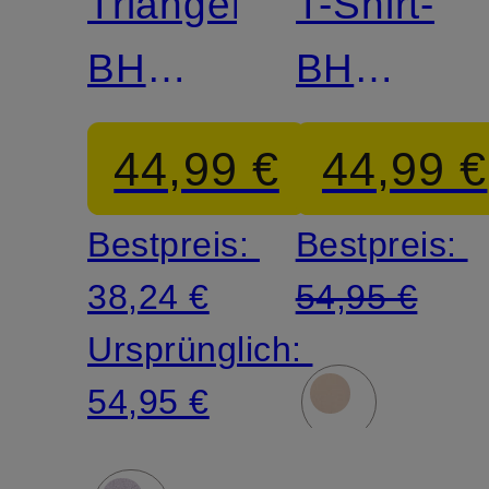
Triangel-
T-Shirt-
BH
BH
BLOSSOM
MIRAGE
44,99 €
44,99 €
Bestpreis:
Bestpreis:
38,24 €
54,95 €
Ursprünglich:
54,95 €