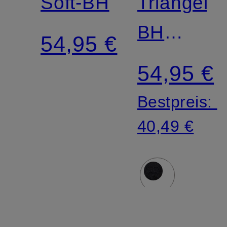
Soft-BH
Triangel-
BH
54,95 €
BLOSSO
54,95 €
Bestpreis:
40,49 €