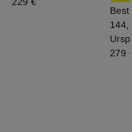
229 €
Bestp
144,
Ursp
279 