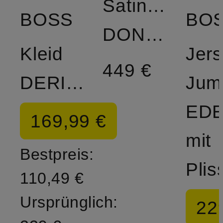
Satinkleid
BOSS
BO
DONABELLI
Kleid
Jers
449 €
DERICH
Jum
EDE
169,99 €
mit
Bestpreis:
110,49 €
Ursprünglich:
22