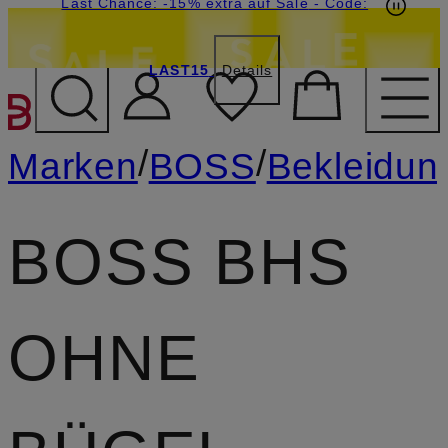
20€-Willkommensgutschein mit Beyond sichern
Last Chance: -15% extra auf Sale
- Code:
LAST15
Details
ZUM HAUPTINHALT ÜBE
/
/
Marken
BOSS
Bekleidun
BOSS BHS
OHNE