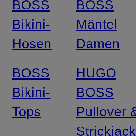
BOSS
BOSS
Bikini-
Mäntel
Hosen
Damen
BOSS
HUGO
Bikini-
BOSS
Tops
Pullover 
Strickjac