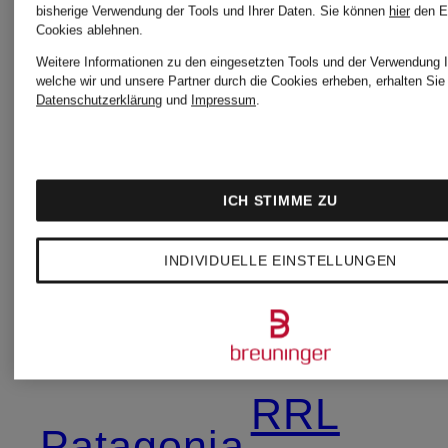
bisherige Verwendung der Tools und Ihrer Daten.
Sie können
hier
den E
Officine
Ban
Cookies ablehnen.
Weitere Informationen zu den eingesetzten Tools und der Verwendung I
Creative
welche wir und unsere Partner durch die Cookies erheben, erhalten Sie 
Datenschutzerklärung
und
Impressum
.
Reiss
Olymp
ICH STIMME ZU
Replay
INDIVIDUELLE EINSTELLUNGEN
Palm
Rough
Angels
RRL
Patagonia