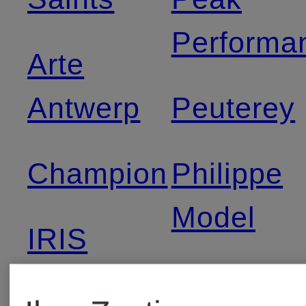
Performa
Arte
Antwerp
Peuterey
Champion
Philippe
Model
IRIS
von
Pierre