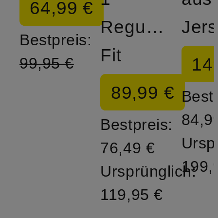
64,99 €
Regular
Jer
Bestpreis:
Fit
14
99,95 €
89,99 €
Bestp
84,9
Bestpreis:
Ursp
76,49 €
199,
Ursprünglich:
119,95 €