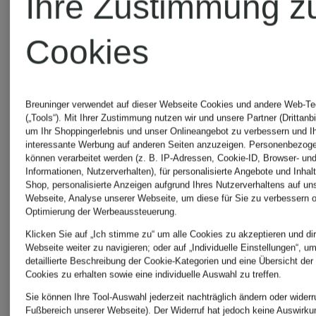
Ihre Zustimmung z
ARNIM
Cardin
Cookies
Meru
Profuomo
Breuninger verwendet auf dieser Webseite Cookies und andere Web-Te
(„Tools“). Mit Ihrer Zustimmung nutzen wir und unsere Partner (Drittanbi
um Ihr Shoppingerlebnis und unser Onlineangebot zu verbessern und I
interessante Werbung auf anderen Seiten anzuzeigen. Personenbezog
Oakley
Ragman
können verarbeitet werden (z. B. IP-Adressen, Cookie-ID, Browser- und
Informationen, Nutzerverhalten), für personalisierte Angebote und Inhal
Shop, personalisierte Anzeigen aufgrund Ihres Nutzerverhaltens auf un
Webseite, Analyse unserer Webseite, um diese für Sie zu verbessern o
Optimierung der Werbeaussteuerung.
Off-
Rains
Klicken Sie auf „Ich stimme zu“ um alle Cookies zu akzeptieren und dir
Webseite weiter zu navigieren; oder auf „Individuelle Einstellungen“, u
White
detaillierte Beschreibung der Cookie-Kategorien und eine Übersicht der
Cookies zu erhalten sowie eine individuelle Auswahl zu treffen.
Ray
Sie können Ihre Tool-Auswahl jederzeit nachträglich ändern oder widerr
Fußbereich unserer Webseite). Der Widerruf hat jedoch keine Auswirku