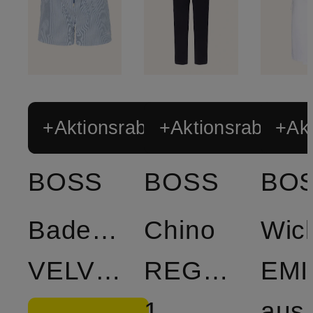
+Aktionsrabatt
+Aktionsrabatt
+Akt
BOSS
BOSS
BO
Badeshorts
Chino
Wick
VELVETFISH
REGULAR-
EMI
1
aus