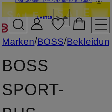
20€-Willkommensgutschein mit Beyond sichern
Last Chance: -15% extra auf Sale
- Code:
LAST15
Details
ZUM HAUPTINHALT ÜBE
/
/
Marken
BOSS
Bekleidun
BOSS
SPORT-