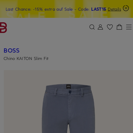
Last Chance: -15% extra auf Sale
20€-Willkommensgutschein mit Beyond sichern
- Code:
LAST15
Details
ZUM HAUPTINHALT ÜBERSPRINGEN
ZUM SUCHFELD ÜBERSPRINGE
BOSS
Chino KAITON Slim Fit