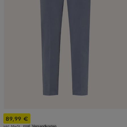
89,99 €
inkl. MwSt.,
zzgl. Versandkosten