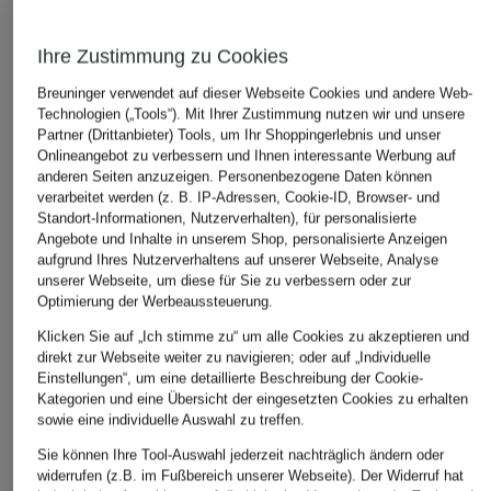
Ihre Zustimmung zu Cookies
Breuninger verwendet auf dieser Webseite Cookies und andere Web-
Technologien („Tools“). Mit Ihrer Zustimmung nutzen wir und unsere
Partner (Drittanbieter) Tools, um Ihr Shoppingerlebnis und unser
BOSS
Onlineangebot zu verbessern und Ihnen interessante Werbung auf
+Aktionsrabatt
+Aktionsrabatt
Chino KAITON Slim Fit
anderen Seiten anzuzeigen. Personenbezogene Daten können
BOSS
BOSS
verarbeitet werden (z. B. IP-Adressen, Cookie-ID, Browser- und
139,95 €
Chino KAITON Slim Fit
Chino KAITO
Standort-Informationen, Nutzerverhalten), für personalisierte
Angebote und Inhalte in unserem Shop, personalisierte Anzeigen
118,99 €
79,99 €
aufgrund Ihres Nutzerverhaltens auf unserer Webseite, Analyse
Bestpreis:
93,49 €
Bestpreis:
159
unserer Webseite, um diese für Sie zu verbessern oder zur
Ursprünglich:
159,95 €
Optimierung der Werbeaussteuerung.
Klicken Sie auf „Ich stimme zu“ um alle Cookies zu akzeptieren und
direkt zur Webseite weiter zu navigieren; oder auf „Individuelle
Einstellungen“, um eine detaillierte Beschreibung der Cookie-
ÄHNLICHE ARTIKEL ENTDECKEN
Kategorien und eine Übersicht der eingesetzten Cookies zu erhalten
sowie eine individuelle Auswahl zu treffen.
Sie können Ihre Tool-Auswahl jederzeit nachträglich ändern oder
widerrufen (z.B. im Fußbereich unserer Webseite). Der Widerruf hat