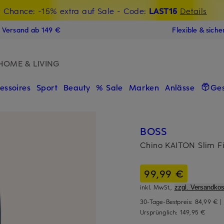
t Chance: -15% extra auf Sale
€-Willkommensgutschein mit Beyond sichern
- Code:
LAST15
Details
N
s Versand ab 149 €
Flexible & sich
HOME & LIVING
essoires
Sport
Beauty
% Sale
Marken
Anlässe
Ge
BOSS
Chino KAITON Slim Fi
99,99 €
inkl. MwSt.,
zzgl. Versandkos
30-Tage-Bestpreis:
84,99 €
|
Ursprünglich:
149,95 €