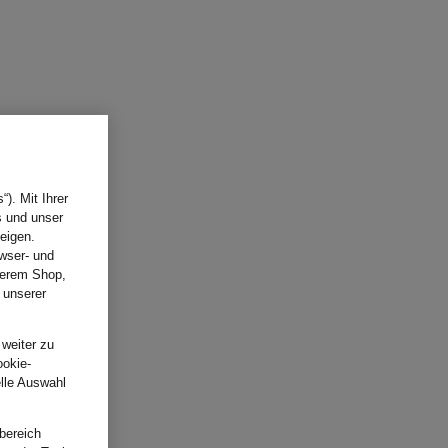
). Mit Ihrer
s und unser
eigen.
wser- und
nserem Shop,
 unserer
.
 weiter zu
ookie-
elle Auswahl
bereich