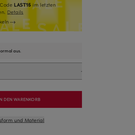
. Code
LAST15
im letzten
sen.
Details
keln
ormal aus
.
IN DEN WARENKORB
sform und Material