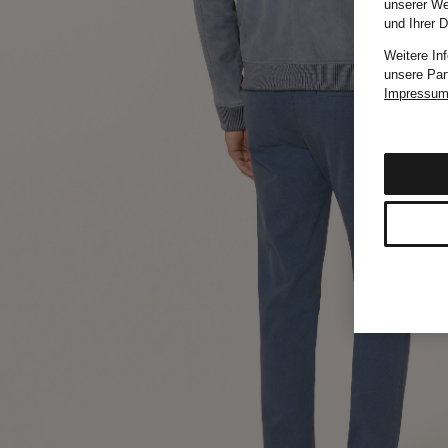
unserer We
und Ihrer 
Weitere In
unsere Par
Impressu