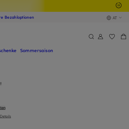
ere Bezahloptionen
AT
schenke
Sommersaison
t
ten
Details