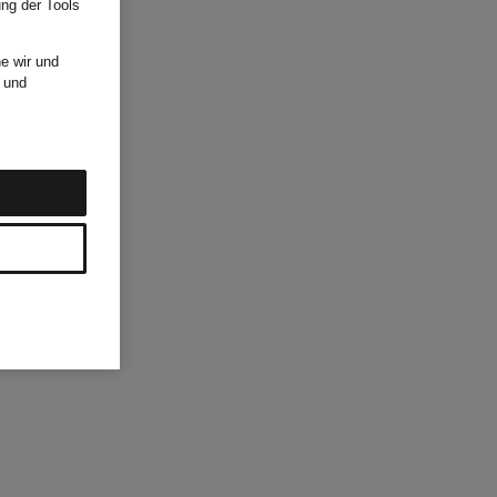
ung der Tools
e wir und
und