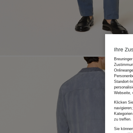
Ihre Zu
Breuninger
Zustimmung
Onlineange
Personenbe
Standort-I
personalis
Webseite, 
Klicken Si
navigieren;
Kategorien
zu treffen.
Sie können