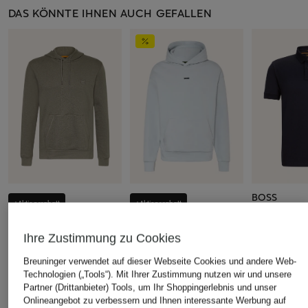
DAS KÖNNTE IHNEN AUCH GEFALLEN
BOSS
+Aktionsrabatt
+Aktionsrabatt
Jersey-Polos
BOSS
BOSS
PASSENGER
Ihre Zustimmung zu Cookies
Hoodie WETALK
Hoodie SLY ZONE
79,95 €
69,99 €
99,99 €
Breuninger verwendet auf dieser Webseite Cookies und andere Web-
Technologien („Tools“). Mit Ihrer Zustimmung nutzen wir und unsere
Bestpreis:
67,99 €
Bestpreis:
149,95 €
Partner (Drittanbieter) Tools, um Ihr Shoppingerlebnis und unser
Ursprünglich:
139,95 €
Onlineangebot zu verbessern und Ihnen interessante Werbung auf