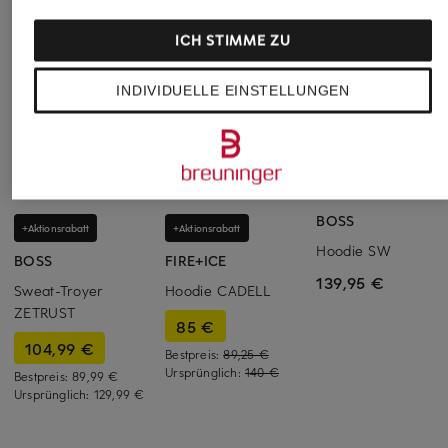
ICH STIMME ZU
INDIVIDUELLE EINSTELLUNGEN
BOSS
+Aktionsrabatt
+Aktionsrabatt
Hoodie SW
BOSS
FIRE+ICE
139,95 €
Sweat-Troyer
Hoodie CADELL
ZETRUST
85 €
104,99 €
Bestpreis:
89,25 €
Ursprünglich:
140 €
Bestpreis:
89,99 €
Ursprünglich:
129,99 €