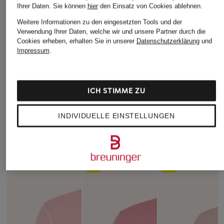
Ihrer Daten.
Sie können
hier
den Einsatz von Cookies ablehnen.
Weitere Informationen zu den eingesetzten Tools und der
BOSS
+Aktionsrabatt
+Aktionsrabatt
Verwendung Ihrer Daten, welche wir und unsere Partner durch die
Piqué-Poloshirt PADDY
Cookies erheben, erhalten Sie in unserer
Datenschutzerklärung
und
BOSS
BOSS
CURVED Regular Fit
Impressum
.
Jersey-Poloshirt
Jersey-Polos
99,95 €
PASSENGER
79,99 €
59,99 €
Bestpreis:
50,
ICH STIMME ZU
Ursprünglich:
Bestpreis:
55,24 €
Ursprünglich:
79,99 €
INDIVIDUELLE EINSTELLUNGEN
ÄHNLICHE ARTIKEL ENTDECKEN