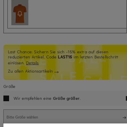
Last Chance: Sichern Sie sich -15% extra auf diesen
reduzierten Artikel. Code
LAST15
im letzten Bestellschritt
einlösen.
Details
Zu allen Aktionsartikeln
Größe
Wir empfehlen eine
Größe größer
.
Bitte Größe wählen