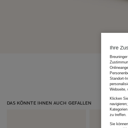
Ihre Zu
Breuninger
Zustimmung
Onlineange
Personenbe
Standort-I
personalis
Webseite, 
Klicken Si
DAS KÖNNTE IHNEN AUCH GEFALLEN
navigieren;
Kategorien
zu treffen.
Sie können