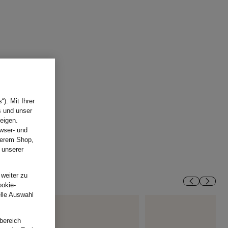
). Mit Ihrer
s und unser
eigen.
wser- und
nserem Shop,
 unserer
.
 weiter zu
ookie-
elle Auswahl
bereich