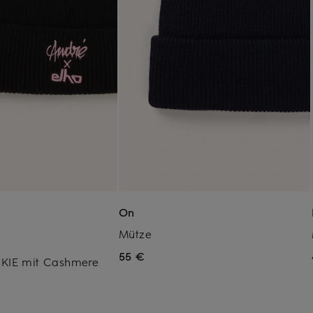
On
Mütze
55 €
KIE mit Cashmere