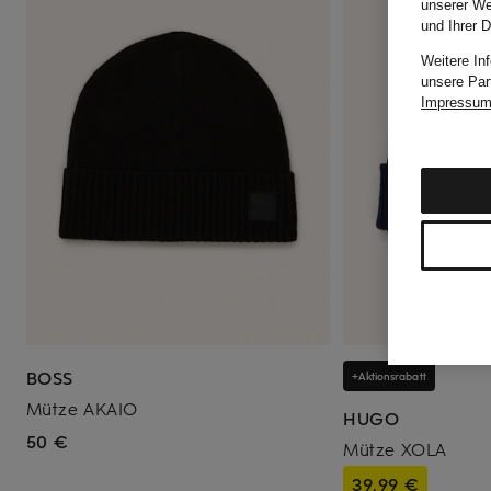
unserer We
und Ihrer 
Weitere In
unsere Par
Impressu
BOSS
+Aktionsrabatt
Mütze AKAIO
HUGO
50 €
Mütze XOLA
39,99 €