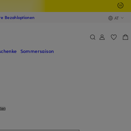
ere Bezahloptionen
AT
schenke
Sommersaison
ten