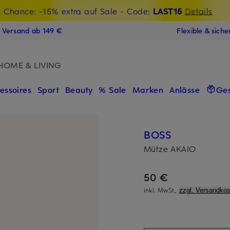
t Chance: -15% extra auf Sale
€-Willkommensgutschein mit Beyond sichern
- Code:
LAST15
Details
N
s Versand ab 149 €
Flexible & sich
HOME & LIVING
essoires
Sport
Beauty
% Sale
Marken
Anlässe
Ge
BOSS
Mütze AKAIO
50 €
inkl. MwSt.,
zzgl. Versandkos