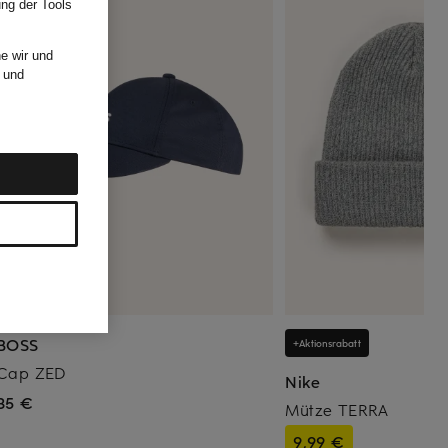
ung der Tools
e wir und
und
BOSS
+Aktionsrabatt
Cap ZED
Nike
35 €
Mütze TERRA
9,99 €