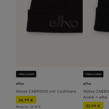
+Aktionsrabatt
+Aktionsrabatt
elho
elho
Mütze ZABRISKIE mit Cashmere
Mütze ZABRIS
André × elho
26,99 €
32,99 €
Bestpreis:
22,94 €