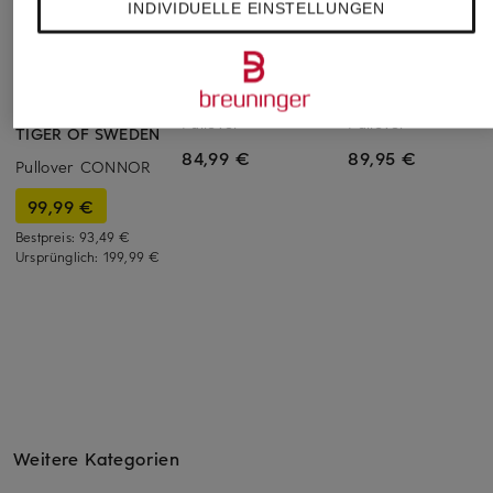
INDIVIDUELLE EINSTELLUNGEN
TOMMY HILFIGER
NOWADAYS
+Aktionsrabatt
Pullover
Pullover
TIGER OF SWEDEN
84,99 €
89,95 €
Pullover CONNOR
99,99 €
Bestpreis:
93,49 €
Ursprünglich:
199,99 €
Weitere Kategorien