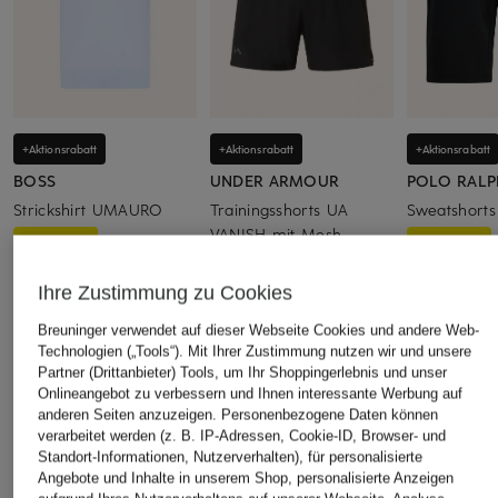
+Aktionsrabatt
+Aktionsrabatt
+Aktionsrabatt
BOSS
UNDER ARMOUR
POLO RALP
Strickshirt UMAURO
Trainingsshorts UA
Sweatshorts
VANISH mit Mesh
103,99 €
104,99 €
29,99 €
Bestpreis:
139,95 €
Bestpreis:
89,
Ihre Zustimmung zu Cookies
Ursprünglich:
Bestpreis:
34,99 €
Ursprünglich:
45 €
Breuninger verwendet auf dieser Webseite Cookies und andere Web-
Technologien („Tools“). Mit Ihrer Zustimmung nutzen wir und unsere
Partner (Drittanbieter) Tools, um Ihr Shoppingerlebnis und unser
Onlineangebot zu verbessern und Ihnen interessante Werbung auf
ÄHNLICHE ARTIKEL ENTDECKEN
anderen Seiten anzuzeigen. Personenbezogene Daten können
verarbeitet werden (z. B. IP-Adressen, Cookie-ID, Browser- und
Standort-Informationen, Nutzerverhalten), für personalisierte
Angebote und Inhalte in unserem Shop, personalisierte Anzeigen