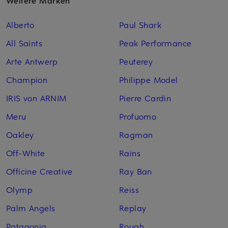
Weitere Marken
Alberto
Paul Shark
All Saints
Peak Performance
Arte Antwerp
Peuterey
Champion
Philippe Model
IRIS von ARNIM
Pierre Cardin
Meru
Profuomo
Oakley
Ragman
Off-White
Rains
Officine Creative
Ray Ban
Olymp
Reiss
Palm Angels
Replay
Patagonia
Rough