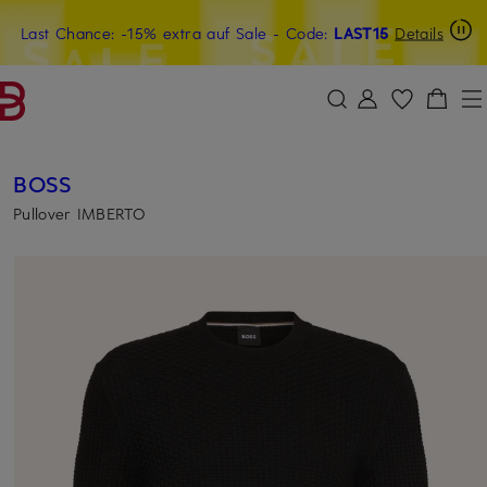
Last Chance: -15% extra auf Sale
20€-Willkommensgutschein mit Beyond sichern
- Code:
LAST15
Details
ZUM HAUPTINHALT ÜBERSPRINGEN
ZUM SUCHFELD ÜBERSPRINGE
BOSS
Pullover IMBERTO