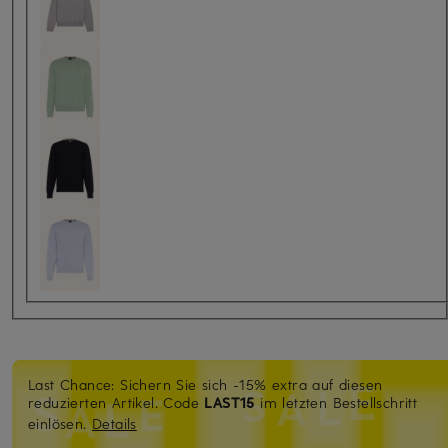
Last Chance: Sichern Sie sich -15% extra auf diesen
reduzierten Artikel. Code
LAST15
im letzten Bestellschritt
einlösen.
Details