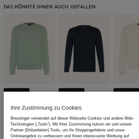
DAS KÖNNTE IHNEN AUCH GEFALLEN
+Aktionsrabatt
+Aktionsrabatt
+Aktionsrabatt
BOSS
Barbour
BOSS
Ihre Zustimmung zu Cookies
Pullover UPACAS
Pullover
Pullover EV
99,99 €
59,99 €
79,99 €
Breuninger verwendet auf dieser Webseite Cookies und andere Web-
Technologien („Tools“). Mit Ihrer Zustimmung nutzen wir und unsere
Bestpreis:
62,99 €
Bestpreis:
59,49 €
Bestpreis:
71,
Partner (Drittanbieter) Tools, um Ihr Shoppingerlebnis und unser
Ursprünglich:
139,95 €
Ursprünglich:
99,90 €
Ursprünglich:
Onlineangebot zu verbessern und Ihnen interessante Werbung auf