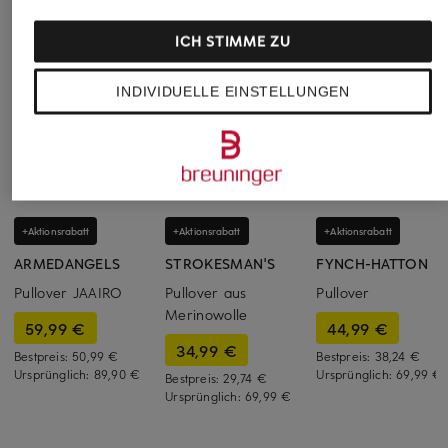
ICH STIMME ZU
INDIVIDUELLE EINSTELLUNGEN
+Aktionsrabatt
+Aktionsrabatt
+Aktionsrabatt
ARMEDANGELS
STROKESMAN'S
FYNCH-HATTON
Pullover JAAIRO
Pullover aus
Pullover
Merinowolle
59,99 €
44,99 €
34,99 €
Bestpreis:
50,99 €
Bestpreis:
38,24 €
Ursprünglich:
89,90 €
Ursprünglich:
69,99 €
Bestpreis:
29,74 €
Ursprünglich:
69,99 €