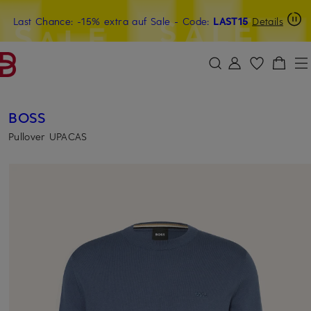
Last Chance: -15% extra auf Sale
20€-Willkommensgutschein mit Beyond sichern
- Code:
LAST15
Details
ZUM HAUPTINHALT ÜBERSPRINGEN
ZUM SUCHFELD ÜBERSPRINGE
BOSS
Pullover UPACAS