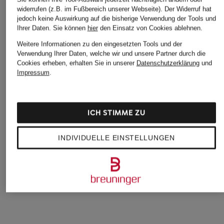
widerrufen (z.B. im Fußbereich unserer Webseite). Der Widerruf hat
jedoch keine Auswirkung auf die bisherige Verwendung der Tools und
Ihrer Daten.
Sie können
hier
den Einsatz von Cookies ablehnen.
Weitere Informationen zu den eingesetzten Tools und der
Verwendung Ihrer Daten, welche wir und unsere Partner durch die
Cookies erheben, erhalten Sie in unserer
Datenschutzerklärung
und
Impressum
.
TIGER OF SWEDEN
BOSS
DOUCAL'S
ICH STIMME ZU
Schnürer TRENT
Schnürer TAYIL
Schnürer
INDIVIDUELLE EINSTELLUNGEN
199,99 €
199 €
400 €
Bestpreis:
199 €