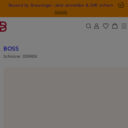
Nur in der App: -10 € auf digitale Geschenkkarten
Beyond by Breuninger: Jetzt anmelden & 20€ sichern
ZUM HAUPTINHALT ÜBERSPRINGEN
ZUM SUCHFELD ÜBERSPRINGE
GESCHENK20
Details
BOSS
Schnürer DERREK