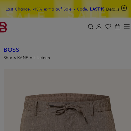
Last Chance: -15% extra auf Sale
20€-Willkommensgutschein mit Beyond sichern
- Code:
LAST15
Details
ZUM HAUPTINHALT ÜBERSPRINGEN
ZUM SUCHFELD ÜBERSPRINGE
BOSS
Shorts KANE mit Leinen