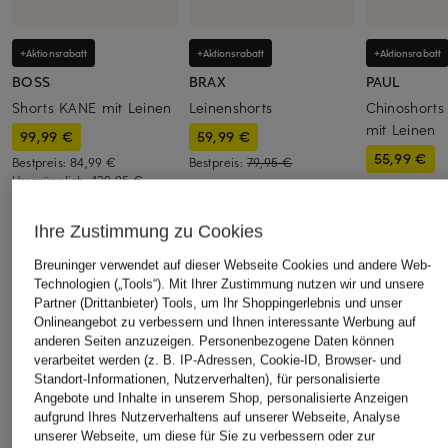
+Aktionsrabatt
+Aktionsrabatt
+Aktionsrabatt
BOSS
BRAX
PAUL
Shorts KANE mit Leinen
Leinenshorts
Chinoshorts
mit Leinen
99,99 €
59,99 €
55,99 €
Bestpreis:
84,99 €
Bestpreis:
79,95 €
Ursprünglich:
139,95 €
Bestpreis:
47,
Ursprünglich:
Ihre Zustimmung zu Cookies
ÄHNLICHE ARTIKEL ENTDECKEN
Breuninger verwendet auf dieser Webseite Cookies und andere Web-
Technologien („Tools“). Mit Ihrer Zustimmung nutzen wir und unsere
Partner (Drittanbieter) Tools, um Ihr Shoppingerlebnis und unser
Onlineangebot zu verbessern und Ihnen interessante Werbung auf
anderen Seiten anzuzeigen. Personenbezogene Daten können
verarbeitet werden (z. B. IP-Adressen, Cookie-ID, Browser- und
Standort-Informationen, Nutzerverhalten), für personalisierte
Angebote und Inhalte in unserem Shop, personalisierte Anzeigen
aufgrund Ihres Nutzerverhaltens auf unserer Webseite, Analyse
unserer Webseite, um diese für Sie zu verbessern oder zur