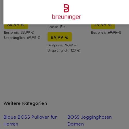
me°ru'
KnowledgeCotton
me°ru'
Apparel
Shorts VALENCE
Shorts VALENCE
Leinenshorts FIG
34,99 €
29,99 €
Loose Fit
Bestpreis:
33,99 €
Bestpreis:
69,95 €
89,99 €
Ursprünglich:
69,95 €
Bestpreis:
76,49 €
Ursprünglich:
120 €
Weitere Kategorien
Blaue BOSS Pullover für
BOSS Jogginghosen
Herren
Damen