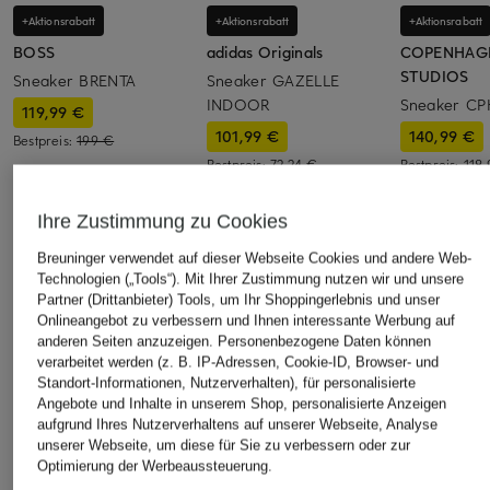
+Aktionsrabatt
+Aktionsrabatt
+Aktionsrabatt
BOSS
adidas Originals
COPENHAG
STUDIOS
Sneaker BRENTA
Sneaker GAZELLE
INDOOR
Sneaker CP
119,99 €
101,99 €
140,99 €
Bestpreis:
199 €
Bestpreis:
72,24 €
Bestpreis:
118
Ursprünglich:
120 €
Ursprünglich:
Ihre Zustimmung zu Cookies
ÄHNLICHE ARTIKEL ENTDECKEN
Breuninger verwendet auf dieser Webseite Cookies und andere Web-
Technologien („Tools“). Mit Ihrer Zustimmung nutzen wir und unsere
Partner (Drittanbieter) Tools, um Ihr Shoppingerlebnis und unser
Onlineangebot zu verbessern und Ihnen interessante Werbung auf
anderen Seiten anzuzeigen. Personenbezogene Daten können
verarbeitet werden (z. B. IP-Adressen, Cookie-ID, Browser- und
Standort-Informationen, Nutzerverhalten), für personalisierte
Angebote und Inhalte in unserem Shop, personalisierte Anzeigen
aufgrund Ihres Nutzerverhaltens auf unserer Webseite, Analyse
unserer Webseite, um diese für Sie zu verbessern oder zur
Optimierung der Werbeaussteuerung.