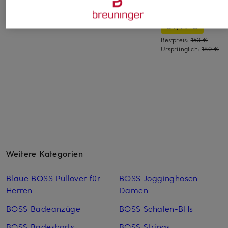
210 €
245 €
Sneaker
89,99 €
Bestpreis:
153 €
Ursprünglich:
180 €
Weitere Kategorien
Blaue BOSS Pullover für
BOSS Jogginghosen
Herren
Damen
BOSS Badeanzüge
BOSS Schalen-BHs
BOSS Badeshorts
BOSS Strings