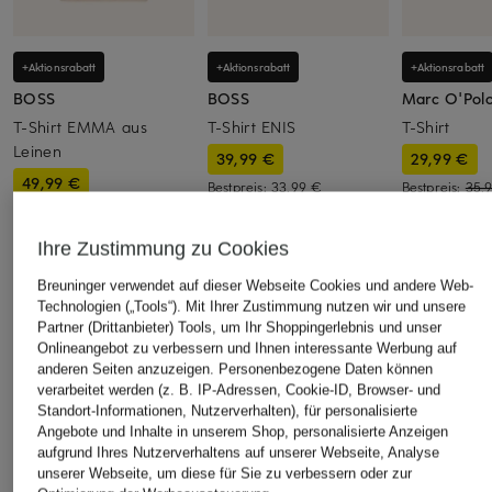
+Aktionsrabatt
+Aktionsrabatt
+Aktionsrabatt
BOSS
BOSS
Marc O'Pol
T-Shirt EMMA aus
T-Shirt ENIS
T-Shirt
Leinen
39,99 €
29,99 €
49,99 €
Bestpreis:
33,99 €
Bestpreis:
35,
Ursprünglich:
49,95 €
Ursprünglich:
Bestpreis:
69,95 €
Ihre Zustimmung zu Cookies
Breuninger verwendet auf dieser Webseite Cookies und andere Web-
ÄHNLICHE ARTIKEL ENTDECKEN
Technologien („Tools“). Mit Ihrer Zustimmung nutzen wir und unsere
Partner (Drittanbieter) Tools, um Ihr Shoppingerlebnis und unser
Onlineangebot zu verbessern und Ihnen interessante Werbung auf
anderen Seiten anzuzeigen. Personenbezogene Daten können
verarbeitet werden (z. B. IP-Adressen, Cookie-ID, Browser- und
Standort-Informationen, Nutzerverhalten), für personalisierte
Angebote und Inhalte in unserem Shop, personalisierte Anzeigen
aufgrund Ihres Nutzerverhaltens auf unserer Webseite, Analyse
unserer Webseite, um diese für Sie zu verbessern oder zur