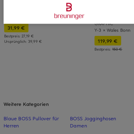
T-Shirt
CARTOON
Y-3
34,95 €
Blusenshirt
T-Shirt WB Y3
GRAPHIC
31,99 €
Y-3 × Wales Bonne
Bestpreis:
27,19 €
119,99 €
Ursprünglich:
39,99 €
Bestpreis:
150 €
Weitere Kategorien
Blaue BOSS Pullover für
BOSS Jogginghosen
Herren
Damen