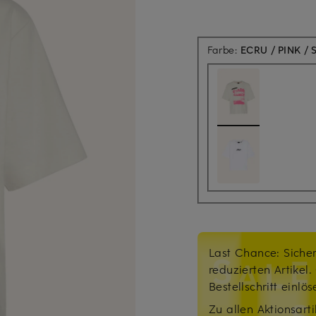
Farbe:
ECRU / PINK /
Last Chance: Sicher
reduzierten Artikel
Bestellschritt einlö
Zu allen Aktionsarti