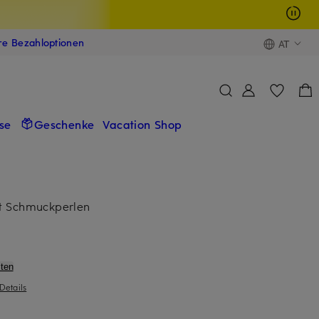
ere Bezahloptionen
AT
se
Geschenke
Vacation Shop
t Schmuckperlen
ten
Details