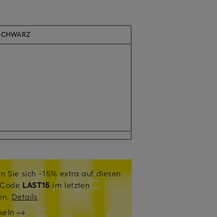
 SCHWARZ
n Sie sich -15% extra auf diesen
. Code
LAST15
im letzten
sen.
Details
keln