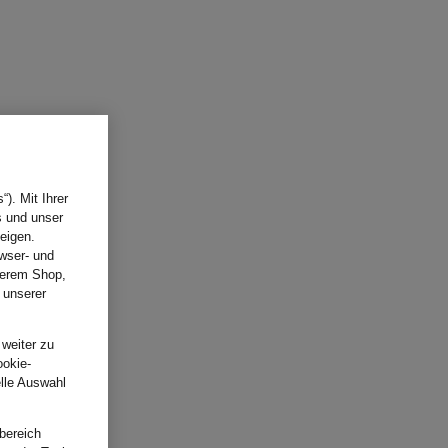
). Mit Ihrer
s und unser
eigen.
wser- und
nserem Shop,
 unserer
.
 weiter zu
ookie-
elle Auswahl
bereich