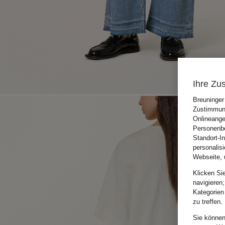
Ihre Zu
Breuninger
Zustimmung
Onlineange
Personenbe
Standort-I
personalis
Webseite, 
Klicken Si
navigieren;
Kategorien
zu treffen.
Sie können