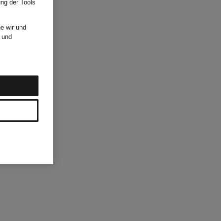
ung der Tools
e wir und
und