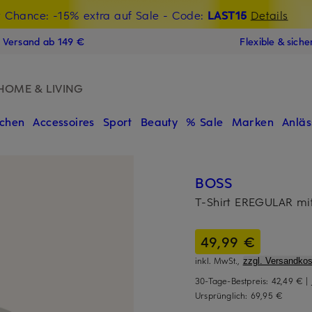
t Chance: -15% extra auf Sale
€-Willkommensgutschein mit Beyond sichern
- Code:
LAST15
Details
N
s Versand ab 149 €
Flexible & sich
HOME & LIVING
chen
Accessoires
Sport
Beauty
% Sale
Marken
Anläs
BOSS
T-Shirt EREGULAR mi
49,99 €
inkl. MwSt.,
zzgl. Versandkos
30-Tage-Bestpreis:
42,49 €
|
Ursprünglich:
69,95 €