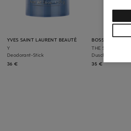
YVES SAINT LAURENT BEAUTÉ
BOSS
Y
THE SCENT
Deodorant-Stick
Duschgel
36 €
35 €