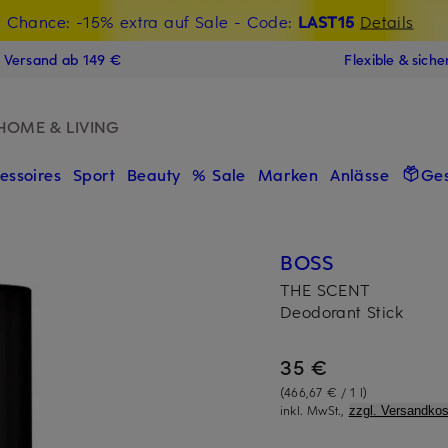
t Chance: -15% extra auf Sale
€-Willkommensgutschein mit Beyond sichern
- Code:
LAST15
Details
N
s Versand ab 149 €
Flexible & sich
HOME & LIVING
essoires
Sport
Beauty
% Sale
Marken
Anlässe
Ge
BOSS
THE SCENT
Deodorant Stick
35 €
(466,67 € / 1 l)
inkl. MwSt.,
zzgl. Versandkos