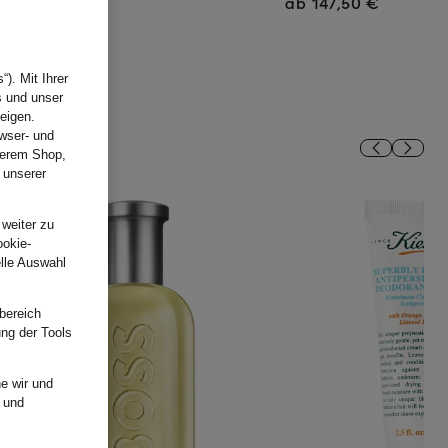
ab 147,50 €
). Mit Ihrer
s und unser
eigen.
wser- und
nserem Shop,
 unserer
.
 weiter zu
ookie-
elle Auswahl
bereich
ung der Tools
e wir und
und