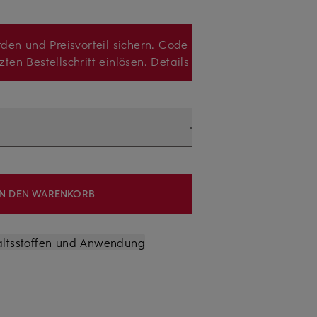
den und Preisvorteil sichern. Code
zten Bestellschritt einlösen.
Details
IN DEN WARENKORB
altsstoffen und Anwendung