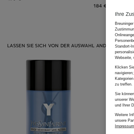
184 €
Ihre Zu
Breuninger
Zustimmung
Onlineange
Personenbe
LASSEN SIE SICH VON DER AUSWAHL ANDERER KUNDE
Standort-I
personalis
Webseite, 
Klicken Si
navigieren;
Kategorien
zu treffen.
Sie können
unserer We
und Ihrer 
Weitere In
unsere Par
Impressu