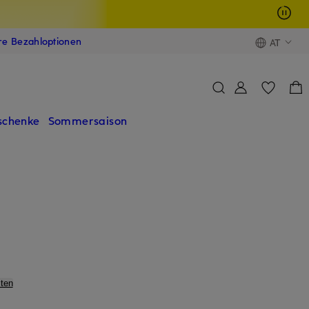
ere Bezahloptionen
AT
schenke
Sommersaison
ten