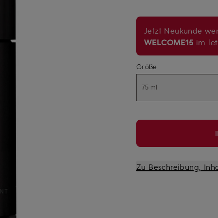
Jetzt Neukunde wer
WELCOME15
im let
Größe
75 ml
Zu Beschreibung, Inh