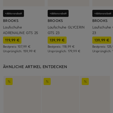
+Aktionsrabatt
+Aktionsrabatt
+Aktionsrabatt
BROOKS
BROOKS
BROOKS
Laufschuhe
Laufschuhe GLYCERIN
Laufschuhe
ADRENALINE GTS 25
GTS 23
23
119,99 €
139,99 €
139,99 €
Bestpreis:
107,99 €
Bestpreis:
118,99 €
Bestpreis:
125
Ursprünglich:
159,99 €
Ursprünglich:
179,99 €
Ursprünglich:
ÄHNLICHE ARTIKEL ENTDECKEN