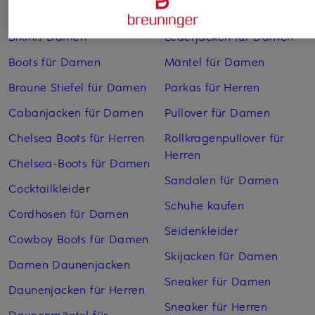
Anzüge für Herren
Lange Ballkleider
Bikinis Damen
Lederjacken für Damen
Boots für Damen
Mäntel für Damen
Braune Stiefel für Damen
Parkas für Herren
Cabanjacken für Damen
Pullover für Damen
Chelsea Boots für Herren
Rollkragenpullover für
Herren
Chelsea-Boots für Damen
Sandalen für Damen
Cocktailkleider
Schuhe kaufen
Cordhosen für Damen
Seidenkleider
Cowboy Boots für Damen
Skijacken für Damen
Damen Daunenjacken
Sneaker für Damen
Daunenjacken für Herren
Sneaker für Herren
Daunenmäntel für