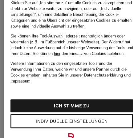
Klicken Sie auf „Ich stimme zu“ um alle Cookies zu akzeptieren und
Nike
HOKA
BROOKS
direkt zur Webseite weiter zu navigieren; oder auf „Individuelle
Laufschuhe PEGASUS
Laufschuhe MACH 7
Laufschuhe GLYCER
Einstellungen“, um eine detaillierte Beschreibung der Cookie-
Kategorien und eine Übersicht der eingesetzten Cookies zu erhalten
PREMIUM
23
109,99 €
sowie eine individuelle Auswahl zu treffen.
159,99 €
139,99 €
Bestpreis:
159,99 €
Sie können Ihre Tool-Auswahl jederzeit nachträglich ändern oder
Bestpreis:
135,99 €
Bestpreis:
125,99 €
widerrufen (z.B. im Fußbereich unserer Webseite). Der Widerruf hat
Ursprünglich:
209,99 €
Ursprünglich:
179,99 €
jedoch keine Auswirkung auf die bisherige Verwendung der Tools und
Ihrer Daten.
Sie können
hier
den Einsatz von Cookies ablehnen.
Weitere Informationen zu den eingesetzten Tools und der
Verwendung Ihrer Daten, welche wir und unsere Partner durch die
Cookies erheben, erhalten Sie in unserer
Datenschutzerklärung
und
Impressum
.
ICH STIMME ZU
Weitere Kategorien
INDIVIDUELLE EINSTELLUNGEN
Abendkleider
Kleider