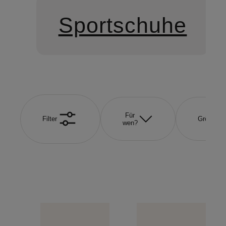
Sportschuhe
Für
Filter
Größe
wen?