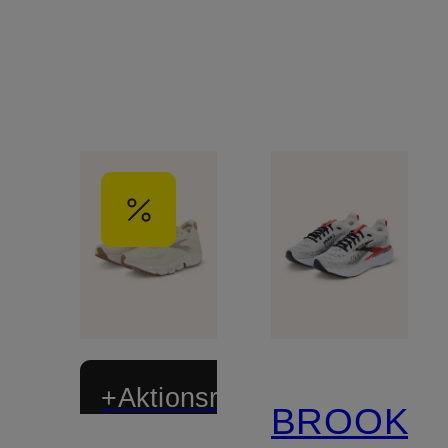
20 GTX
+Aktionsrabatt
BROOKS