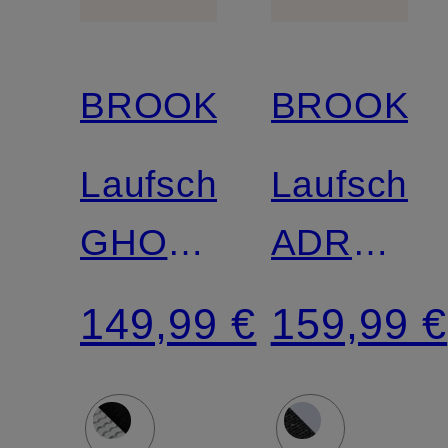
BROOKS
BROOKS
Laufschuhe
Laufschu
GHOST
ADRENAL
18
GTS 25
149,99 €
159,99 €