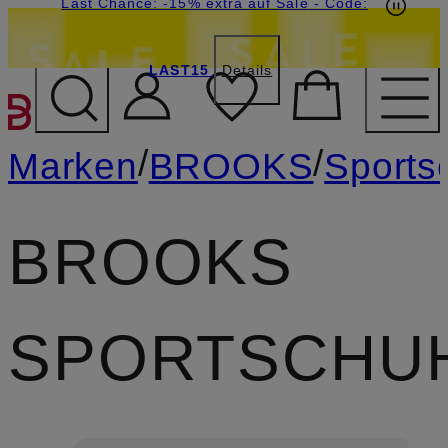
20€-Willkommensgutschein mit Beyond sichern
Last Chance: -15% extra auf Sale
- Code:
LAST15
Details
ZUM HAUPTINHALT ÜBE
/
/
Marken
BROOKS
Sports
BROOKS
SPORTSCHU