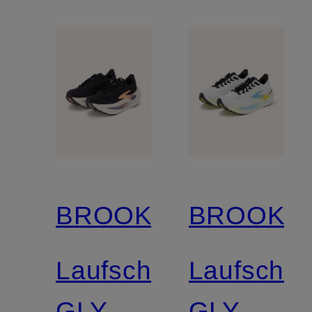
BROOKS
BROOKS
Laufschuhe
Laufschu
GLYCERIN
GLYCERI