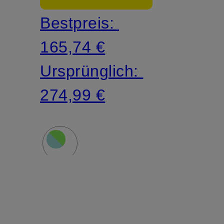
Bestpreis:
165,74 €
Ursprünglich:
274,99 €