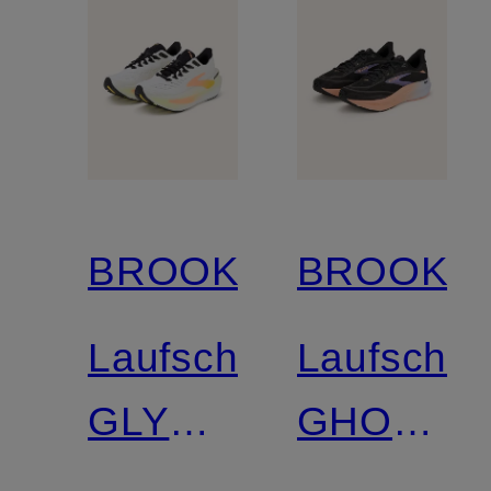
BROOKS
BROOKS
Laufschuhe
Laufschu
GLYCERIN
GHOST
MAX 2
18