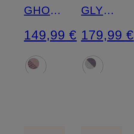
GHOST
GLYCERI
18
23
149,99 €
179,99 €