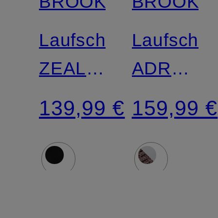
BROOKS
BROOKS
Laufschuhe
Laufschu
ZEAL
ADRENAL
WALKER
GTS 25
139,99 €
159,99 €