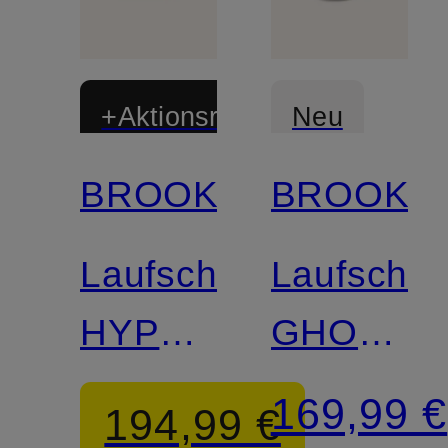
+Aktionsrabatt
Neu
BROOKS
BROOKS
Laufschuhe
Laufschu
HYPERION
GHOST
ELITE
18 GTX
169,99 €
194,99 €
5