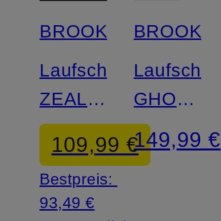
BROOKS
BROOKS
Laufschuhe
Laufschu
ZEAL
GHOST
WALKER
AMP
149,99 €
109,99 €
Bestpreis:
93,49 €