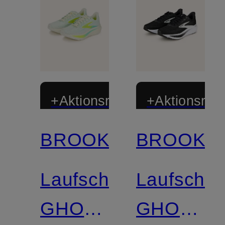
+Aktionsrabatt
+Aktionsraba
BROOKS
BROOKS
Laufschuhe
Laufschu
GHOST
GHOST