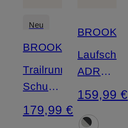
Neu
BROOKS
BROOKS
Laufschu
Trailrunning-
ADRENAL
Schuhe
GTS 25
159,99 €
CASCADIA
179,99 €
20 GTX