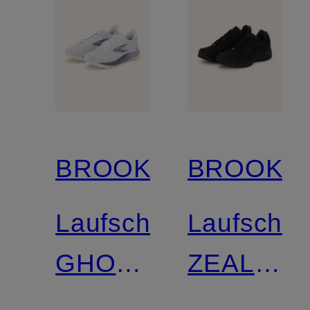
BROOKS
BROOKS
Laufschuhe
Laufschu
GHOST
ZEAL
18
WALKER