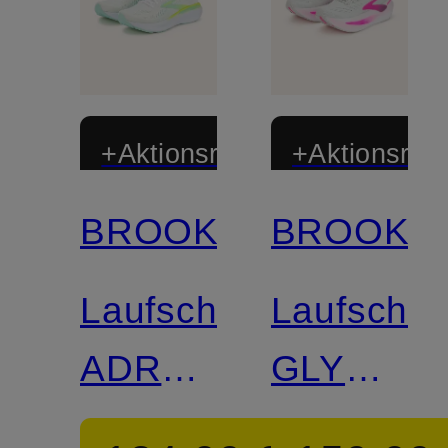
+Aktionsrabatt
+Aktionsraba
BROOKS
BROOKS
Laufschuhe
Laufschu
ADRENALINE
GLYCERI
GTS 25
MAX 2