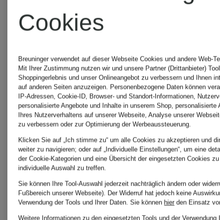
Cookies
Breuninger verwendet auf dieser Webseite Cookies und andere Web-Tec
Mit Ihrer Zustimmung nutzen wir und unsere Partner (Drittanbieter) Too
Shoppingerlebnis und unser Onlineangebot zu verbessern und Ihnen i
auf anderen Seiten anzuzeigen. Personenbezogene Daten können verar
BROOKS
BROOKS
IP-Adressen, Cookie-ID, Browser- und Standort-Informationen, Nutzerve
personalisierte Angebote und Inhalte in unserem Shop, personalisierte
Ihres Nutzerverhaltens auf unserer Webseite, Analyse unserer Webseit
zu verbessern oder zur Optimierung der Werbeaussteuerung.
Trailrunning-
Laufschu
Klicken Sie auf „Ich stimme zu“ um alle Cookies zu akzeptieren und di
weiter zu navigieren; oder auf „Individuelle Einstellungen“, um eine det
der Cookie-Kategorien und eine Übersicht der eingesetzten Cookies zu
Schuhe
GHOST
individuelle Auswahl zu treffen.
Sie können Ihre Tool-Auswahl jederzeit nachträglich ändern oder widerr
GHOST
18
Fußbereich unserer Webseite). Der Widerruf hat jedoch keine Auswirkun
149,99 €
149,99 €
Verwendung der Tools und Ihrer Daten.
Sie können
hier
den Einsatz vo
Weitere Informationen zu den eingesetzten Tools und der Verwendung 