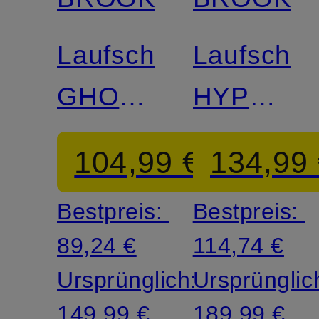
Laufschuhe
Laufschu
GHOST
HYPERIO
17
MAX 3
104,99 €
134,99
Bestpreis:
Bestpreis:
89,24 €
114,74 €
Ursprünglich:
Ursprünglic
149,99 €
189,99 €