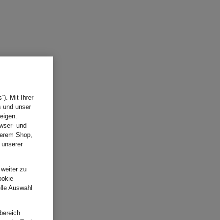
). Mit Ihrer
s und unser
eigen.
wser- und
nserem Shop,
 unserer
.
 weiter zu
ookie-
elle Auswahl
bereich