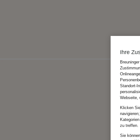
Ihre Zu
Breuninger
Zustimmung
Onlineange
Personenbe
Standort-I
personalis
Webseite, 
Klicken Si
navigieren;
Kategorien
zu treffen.
Sie können