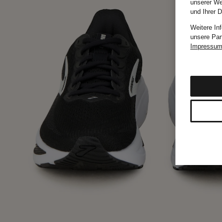
unserer We
und Ihrer 
Weitere In
unsere Par
Impressu