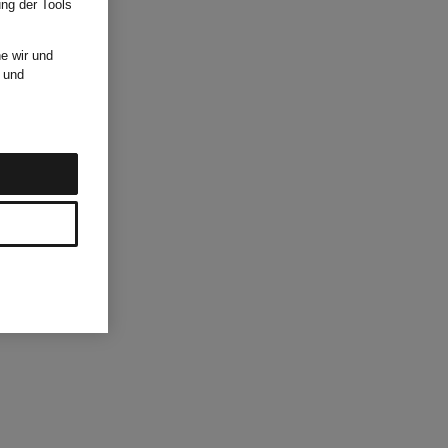
ung der Tools
e wir und
und