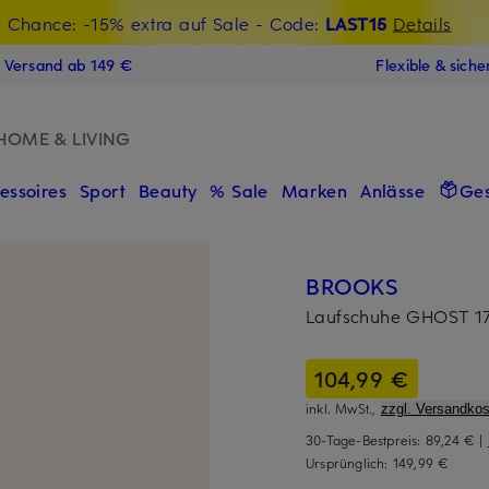
t Chance: -15% extra auf Sale
€-Willkommensgutschein mit Beyond sichern
- Code:
LAST15
Details
N
s Versand ab 149 €
Flexible & sich
HOME & LIVING
essoires
Sport
Beauty
% Sale
Marken
Anlässe
Ge
BROOKS
Laufschuhe GHOST 1
104,99 €
inkl. MwSt.,
zzgl. Versandkos
30-Tage-Bestpreis:
89,24 €
|
Ursprünglich:
149,99 €