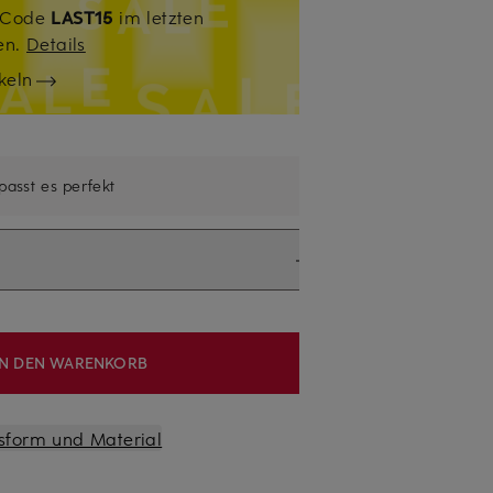
. Code
LAST15
im letzten
sen.
Details
keln
 passt es perfekt
IN DEN WARENKORB
sform und Material