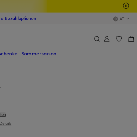
ere Bezahloptionen
AT
schenke
Sommersaison
7
ten
Details