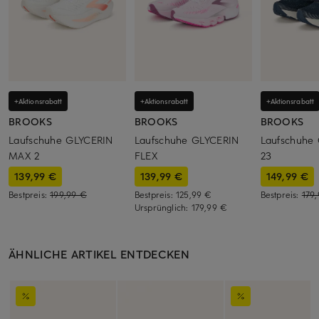
+Aktionsrabatt
+Aktionsrabatt
+Aktionsrabatt
BROOKS
BROOKS
BROOKS
Laufschuhe GLYCERIN
Laufschuhe GLYCERIN
Laufschuhe
MAX 2
FLEX
23
139,99 €
139,99 €
149,99 €
Bestpreis:
199,99 €
Bestpreis:
125,99 €
Bestpreis:
179
Ursprünglich:
179,99 €
ÄHNLICHE ARTIKEL ENTDECKEN