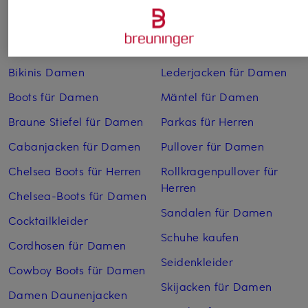
Abendkleider
Kleider
Anzüge für Herren
Lange Ballkleider
Bikinis Damen
Lederjacken für Damen
Boots für Damen
Mäntel für Damen
Braune Stiefel für Damen
Parkas für Herren
Cabanjacken für Damen
Pullover für Damen
Chelsea Boots für Herren
Rollkragenpullover für
Herren
Chelsea-Boots für Damen
Sandalen für Damen
Cocktailkleider
Schuhe kaufen
Cordhosen für Damen
Seidenkleider
Cowboy Boots für Damen
Skijacken für Damen
Damen Daunenjacken