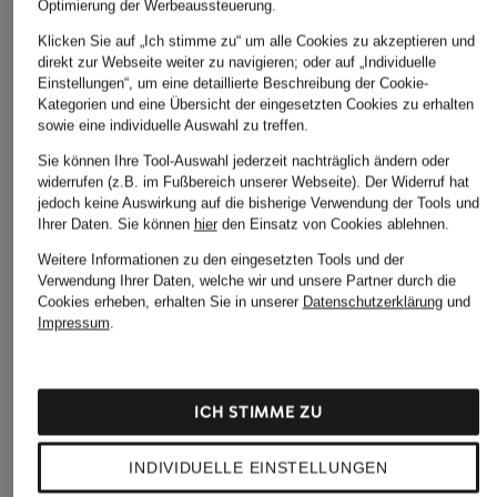
Optimierung der Werbeaussteuerung.
Klicken Sie auf „Ich stimme zu“ um alle Cookies zu akzeptieren und
direkt zur Webseite weiter zu navigieren; oder auf „Individuelle
Nike
Einstellungen“, um eine detaillierte Beschreibung der Cookie-
+Aktionsrabatt
+Aktionsrabatt
Kategorien und eine Übersicht der eingesetzten Cookies zu erhalten
Laufschuhe PEGASUS
saucony
BROOKS
sowie eine individuelle Auswahl zu treffen.
PREMIUM
Laufschuhe
Laufschuhe
Sie können Ihre Tool-Auswahl jederzeit nachträglich ändern oder
209,99 €
ENDORPHIN SPEED 5
ADRENALINE GTS 2
widerrufen (z.B. im Fußbereich unserer Webseite). Der Widerruf hat
jedoch keine Auswirkung auf die bisherige Verwendung der Tools und
149,99 €
134,99 €
Ihrer Daten.
Sie können
hier
den Einsatz von Cookies ablehnen.
Bestpreis:
127,49 €
Bestpreis:
114,74 €
Weitere Informationen zu den eingesetzten Tools und der
Ursprünglich:
200 €
Ursprünglich:
159,99 €
Verwendung Ihrer Daten, welche wir und unsere Partner durch die
Cookies erheben, erhalten Sie in unserer
Datenschutzerklärung
und
Impressum
.
ICH STIMME ZU
INDIVIDUELLE EINSTELLUNGEN
Weitere Kategorien