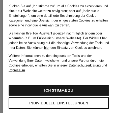
Klicken Sie auf „Ich stimme zu“ um alle Cookies zu akzeptieren und
BROOKS
BROOKS
+Aktionsrabatt
direkt zur Webseite weiter zu navigieren; oder auf „Individuelle
Laufschuhe
Laufschuhe GHOST
Einstellungen“, um eine detaillierte Beschreibung der Cookie-
HOKA
HYPERION MAX 4
AMP
Kategorien und eine Übersicht der eingesetzten Cookies zu erhalten
Laufschuhe MACH X3
sowie eine individuelle Auswahl zu treffen.
189,99 €
149,99 €
99,99 €
Sie können Ihre Tool-Auswahl jederzeit nachträglich ändern oder
widerrufen (z.B. im Fußbereich unserer Webseite). Der Widerruf hat
Bestpreis:
189,99 €
jedoch keine Auswirkung auf die bisherige Verwendung der Tools und
Ihrer Daten.
Sie können
hier
den Einsatz von Cookies ablehnen.
Weitere Informationen zu den eingesetzten Tools und der
Verwendung Ihrer Daten, welche wir und unsere Partner durch die
Cookies erheben, erhalten Sie in unserer
Datenschutzerklärung
und
Impressum
.
ICH STIMME ZU
Weitere Kategorien
INDIVIDUELLE EINSTELLUNGEN