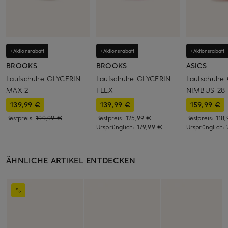
+Aktionsrabatt
+Aktionsrabatt
+Aktionsrabatt
BROOKS
BROOKS
ASICS
Laufschuhe GLYCERIN
Laufschuhe GLYCERIN
Laufschuhe
MAX 2
FLEX
NIMBUS 28
139,99 €
139,99 €
159,99 €
Bestpreis:
199,99 €
Bestpreis:
125,99 €
Bestpreis:
118
Ursprünglich:
179,99 €
Ursprünglich:
ÄHNLICHE ARTIKEL ENTDECKEN