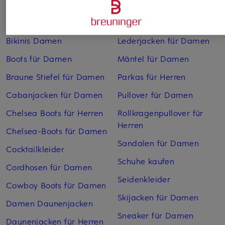
Abendkleider
Kleider
Anzüge für Herren
Lange Ballkleider
Bikinis Damen
Lederjacken für Damen
Boots für Damen
Mäntel für Damen
Braune Stiefel für Damen
Parkas für Herren
Cabanjacken für Damen
Pullover für Damen
Chelsea Boots für Herren
Rollkragenpullover für
Herren
Chelsea-Boots für Damen
Sandalen für Damen
Cocktailkleider
Schuhe kaufen
Cordhosen für Damen
Seidenkleider
Cowboy Boots für Damen
Skijacken für Damen
Damen Daunenjacken
Sneaker für Damen
Daunenjacken für Herren