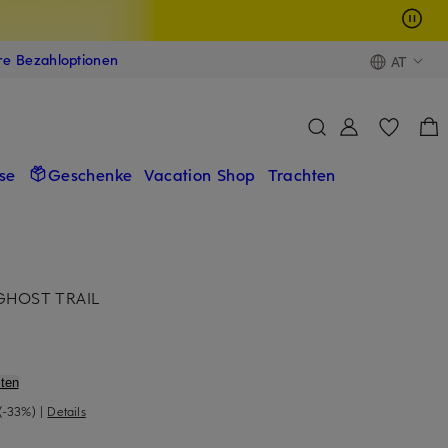
ere Bezahloptionen
AT
se
Geschenke
Vacation Shop
Trachten
 GHOST TRAIL
ten
(-33%)
|
Details