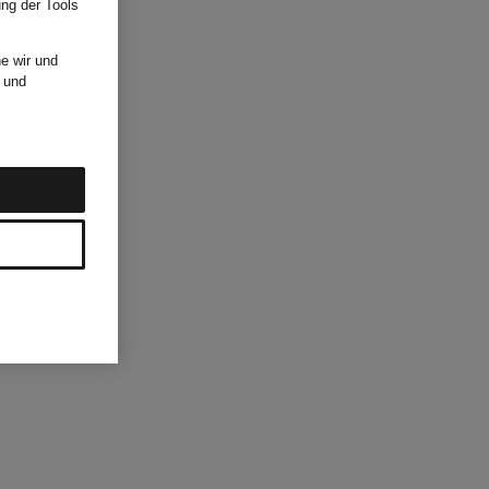
ung der Tools
e wir und
und