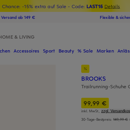
t Chance: -15% extra auf Sale
€-Willkommensgutschein mit Beyond sichern
- Code:
LAST15
Details
N
s Versand ab 149 €
Flexible & sich
HOME & LIVING
chen
Accessoires
Sport
Beauty
% Sale
Marken
Anläs
BROOKS
Trailrunning-Schuhe
99,99 €
inkl. MwSt.,
zzgl. Versandkos
30-Tage-Bestpreis:
149,99 €