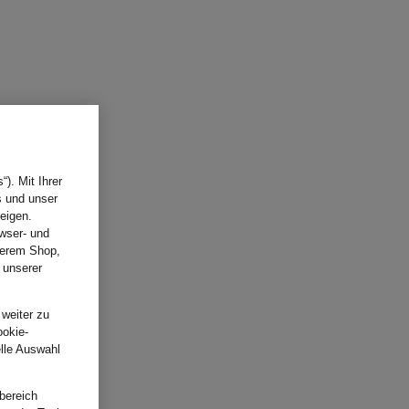
). Mit Ihrer
s und unser
eigen.
wser- und
nserem Shop,
 unserer
.
 weiter zu
ookie-
elle Auswahl
bereich