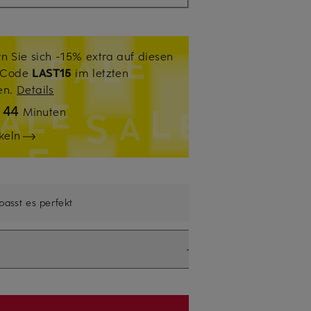
n Sie sich -15% extra auf diesen
. Code
LAST15
im letzten
sen.
Details
44
n
Minuten
keln
 passt es perfekt