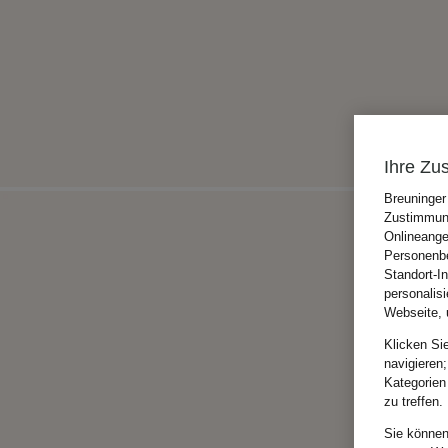
Ihre Zu
Breuninger
Zustimmung
Onlineange
Personenbe
Standort-I
personalis
Webseite, 
Klicken Si
navigieren;
Kategorien
zu treffen.
Sie können