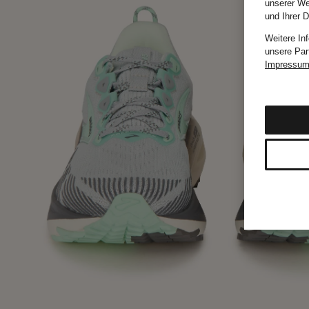
unserer We
und Ihrer 
Weitere In
unsere Par
Impressu