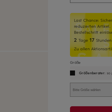
Last Chance: Sicher
reduzierten Artikel
Bestellschritt einlö
2
17
Tage
Stunde
Zu allen Aktionsarti
Größe
Größenberater
: so
Bitte Größe wählen