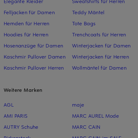
Elegante Kleider
Sweatshirts für Herren
Felljacken für Damen
Teddy Mäntel
Hemden für Herren
Tote Bags
Hoodies für Herren
Trenchcoats für Herren
Hosenanzüge für Damen
Winterjacken für Damen
Kaschmir Pullover Damen
Winterjacken für Herren
Kaschmir Pullover Herren
Wollmäntel für Damen
Weitere Marken
AGL
maje
AMI PARIS
MARC AUREL Mode
AUTRY Schuhe
MARC CAIN
Birkenstock
MARC CAIN im SALE