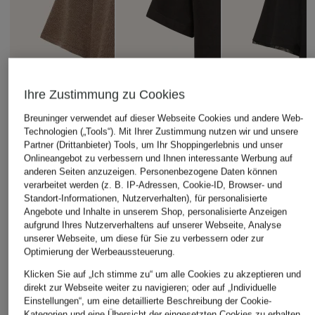
Ihre Zustimmung zu Cookies
Breuninger verwendet auf dieser Webseite Cookies und andere Web-
Technologien („Tools“). Mit Ihrer Zustimmung nutzen wir und unsere
Partner (Drittanbieter) Tools, um Ihr Shoppingerlebnis und unser
Onlineangebot zu verbessern und Ihnen interessante Werbung auf
anderen Seiten anzuzeigen. Personenbezogene Daten können
verarbeitet werden (z. B. IP-Adressen, Cookie-ID, Browser- und
Standort-Informationen, Nutzerverhalten), für personalisierte
Angebote und Inhalte in unserem Shop, personalisierte Anzeigen
aufgrund Ihres Nutzerverhaltens auf unserer Webseite, Analyse
unserer Webseite, um diese für Sie zu verbessern oder zur
by Aylin Koenig
+Aktionsrabatt
+Aktionsrabatt
Optimierung der Werbeaussteuerung.
Oversized-Pullover
On
BOSS
Klicken Sie auf „Ich stimme zu“ um alle Cookies zu akzeptieren und
LUCA
direkt zur Webseite weiter zu navigieren; oder auf „Individuelle
T-Shirt CLUB T-
T-Shirt EPLIETE
259,99 €
Einstellungen“, um eine detaillierte Beschreibung der Cookie-
RHYTHM
58,99 €
Kategorien und eine Übersicht der eingesetzten Cookies zu erhalten