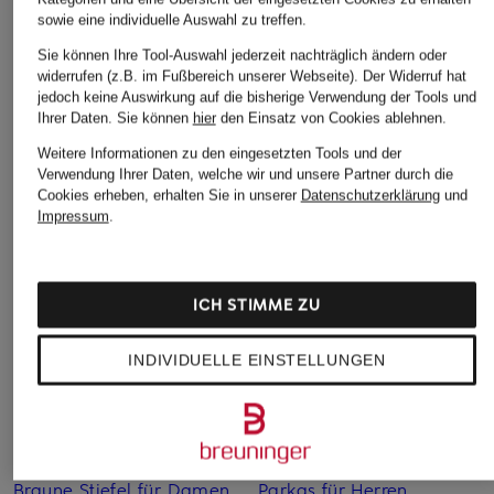
sowie eine individuelle Auswahl zu treffen.
39,99 €
Bestpreis:
50,14 €
Ursprünglich:
79,95 €
Bestpreis:
33,99 €
Sie können Ihre Tool-Auswahl jederzeit nachträglich ändern oder
Ursprünglich:
55 €
widerrufen (z.B. im Fußbereich unserer Webseite). Der Widerruf hat
jedoch keine Auswirkung auf die bisherige Verwendung der Tools und
Ihrer Daten.
Sie können
hier
den Einsatz von Cookies ablehnen.
Weitere Informationen zu den eingesetzten Tools und der
Verwendung Ihrer Daten, welche wir und unsere Partner durch die
Cookies erheben, erhalten Sie in unserer
Datenschutzerklärung
und
Impressum
.
Weitere Kategorien
ICH STIMME ZU
Abendkleider
Kleider
INDIVIDUELLE EINSTELLUNGEN
Anzüge für Herren
Lange Ballkleider
Bikinis Damen
Lederjacken für Damen
Boots für Damen
Mäntel für Damen
Braune Stiefel für Damen
Parkas für Herren