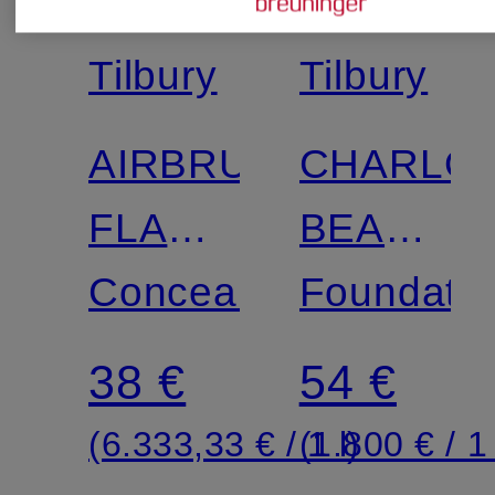
Charlotte
Charlotte
Zertifiziert
Zertifiziert
Tilbury
Tilbury
AIRBRUSH
CHARLOT
FLAWLESS
BEAUTIF
BLUR
Concealer
SKIN
Foundatio
CONCEALER
FOUNDAT
38 €
54 €
(6.333,33 € / 1 l)
(1.800 € / 1 