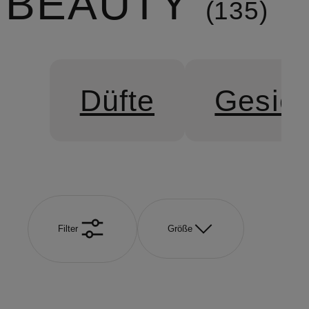
BEAUTY
135
Düfte
Gesich
Filter
Größe