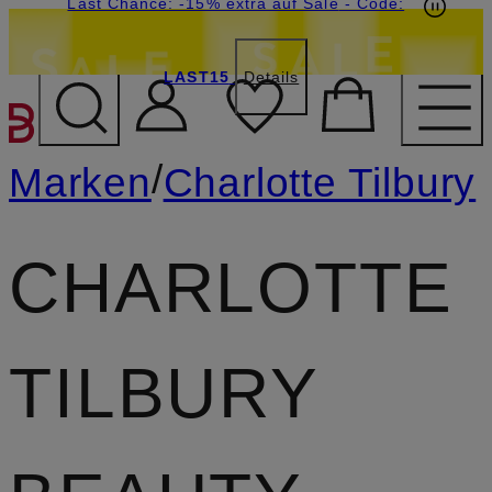
20€-Willkommensgutschein mit Beyond sichern
Last Chance: -15% extra auf Sale
- Code:
LAST15
Details
ZUM HAUPTINHALT ÜBE
/
Marken
Charlotte Tilbury
CHARLOTTE
TILBURY