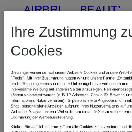
AIRBRUSH
BEAUTY
FLAWLESS
LIGHT
Ihre Zustimmung z
Setting
WAND
Highlighte
Cookies
Spray -
42 €
Breuninger verwendet auf dieser Webseite Cookies und andere Web-Te
Travel
(„Tools“). Mit Ihrer Zustimmung nutzen wir und unsere Partner (Drittanbi
23 €
(3.500 € / 1 
um Ihr Shoppingerlebnis und unser Onlineangebot zu verbessern und I
interessante Werbung auf anderen Seiten anzuzeigen. Personenbezog
Size
können verarbeitet werden (z. B. IP-Adressen, Cookie-ID, Browser- und
(676,47 € / 1 l)
Informationen, Nutzerverhalten), für personalisierte Angebote und Inhal
Shop, personalisierte Anzeigen aufgrund Ihres Nutzerverhaltens auf un
Webseite, Analyse unserer Webseite, um diese für Sie zu verbessern o
Optimierung der Werbeaussteuerung.
Klicken Sie auf „Ich stimme zu“ um alle Cookies zu akzeptieren und dir