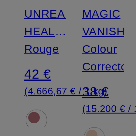
UNREAL
MAGIC
HEALTHY
VANISH
GLOW
Rouge
Colour
BLUSH
Corrector
42 €
STICK
38 €
(4.666,67 € / 1 kg)
(15.200 € / 