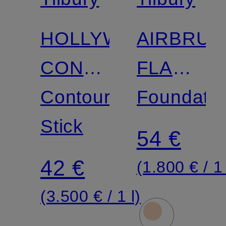
HOLLYWOOD
AIRBRUS
CONTOUR
FLAWLE
WAND
Contouring
FOUNDAT
Foundatio
Stick
54 €
42 €
(1.800 € / 1 
(3.500 € / 1 l)