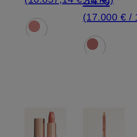
34 €
TINT
(17.000 € / 