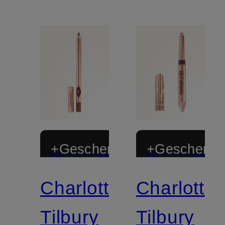
+Geschenk
+Geschenk
Charlotte
Charlotte
Zertifiziert
Zertifiziert
Tilbury
Tilbury