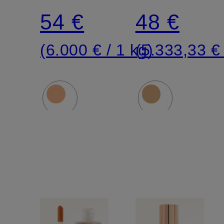
REFILLABLE
GLOW
54 €
48 €
TINT
(6.000 € / 1 kg)
(5.333,33 € 