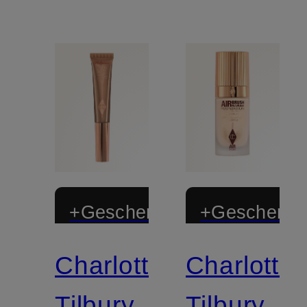
+Geschenk
+Geschenk
Charlotte
Charlotte
Zertifiziert
Zertifiziert
Tilbury
Tilbury