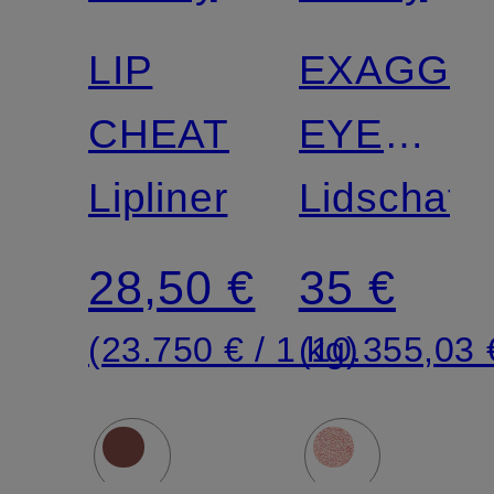
LIP
EXAGGE
CHEAT
EYES
Lipliner
EASY
Lidschatt
EYSHAD
28,50 €
35 €
STICK
(23.750 € / 1 kg)
(10.355,03 €