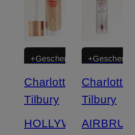
+Geschenk
+Geschenk
Charlotte
Charlotte
Zertifiziert
Zertifiziert
Tilbury
Tilbury
HOLLYWOOD
AIRBRUS