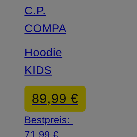
C.P.
COMPANY
Hoodie
KIDS
89,99 €
Bestpreis:
71,99 €