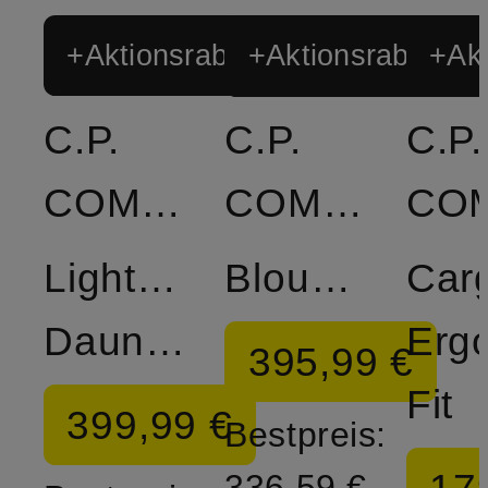
+Aktionsrabatt
+Aktionsrabatt
+Akt
C.P.
C.P.
C.P.
COMPANY
COMPANY
Lightweight-
Blouson
Car
Daunenjacke
Erg
395,99 €
Fit
399,99 €
Bestpreis:
336,59 €