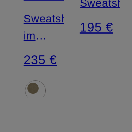
Sweatshir
Sweatshirt
195 €
im
Materialmix
235 €