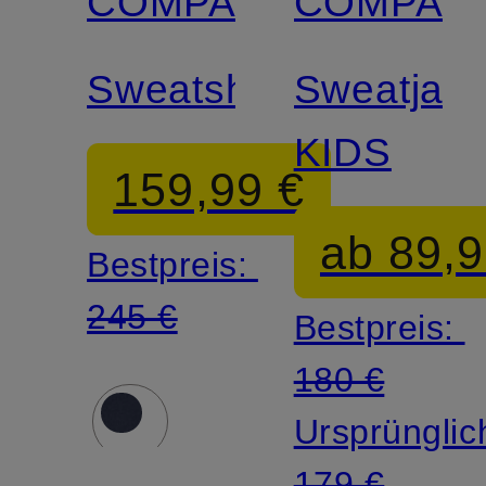
COMPANY
COMPAN
Sweatshirt
Sweatjac
KIDS
159,99 €
ab 89,9
Bestpreis:
245 €
Bestpreis:
180 €
Ursprünglic
179 €