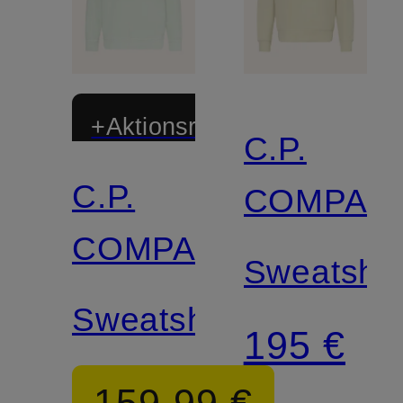
+Aktionsrabatt
C.P.
C.P.
COMPAN
COMPANY
Sweatshir
Sweatshirt
195 €