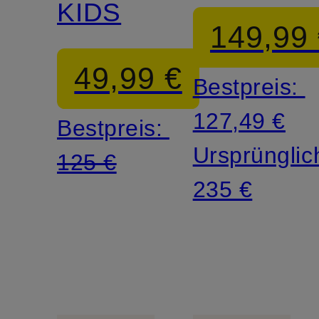
KIDS
149,99
49,99 €
Bestpreis:
127,49 €
Bestpreis:
Ursprünglic
125 €
235 €