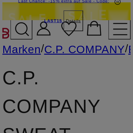
20€-Willkommensgutschein mit Beyond sichern
Last Chance: -15% extra auf Sale
- Code:
LAST15
Details
ZUM HAUPTINHALT ÜBE
/
/
Marken
C.P. COMPANY
C.P.
COMPANY