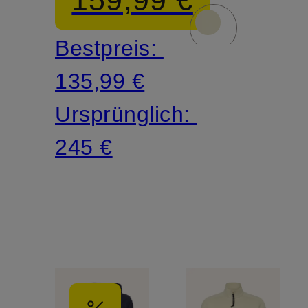
159,99 €
Bestpreis:
135,99 €
Ursprünglich:
245 €