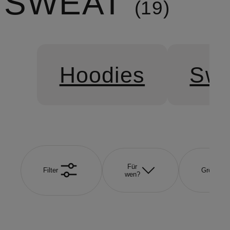
SWEAT
19
Hoodies
Swe
Für
Filter
Größe
wen?