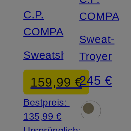
C.P.
COMPAN
COMPANY
Sweat-
Sweatshirt
Troyer
245 €
159,99 €
Bestpreis:
135,99 €
Ursprünglich: