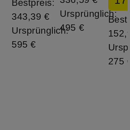
17
Bestpreis:
Ursprünglich:
343,39 €
Bestp
495 €
Ursprünglich:
152,
595 €
Ursp
275 