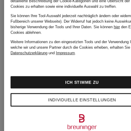
Sweat-
Hoodie
detaillierte Beschreibung der Cookie-Kategorien und eine Übersicht der
Cookies zu erhalten sowie eine individuelle Auswahl zu treffen.
Troyer
KIDS
Sie können Ihre Tool-Auswahl jederzeit nachträglich ändern oder widerr
Fußbereich unserer Webseite). Der Widerruf hat jedoch keine Auswirku
bisherige Verwendung der Tools und Ihrer Daten.
Sie können
hier
den E
KIDS
Cookies ablehnen.
109,99
Weitere Informationen zu den eingesetzten Tools und der Verwendung I
welche wir und unsere Partner durch die Cookies erheben, erhalten Sie 
Datenschutzerklärung
und
Impressum
.
79,99 €
Bestpreis:
93,49 €
Bestpreis:
ICH STIMME ZU
Ursprünglic
67,99 €
INDIVIDUELLE EINSTELLUNGEN
159 €
Ursprünglich:
145 €