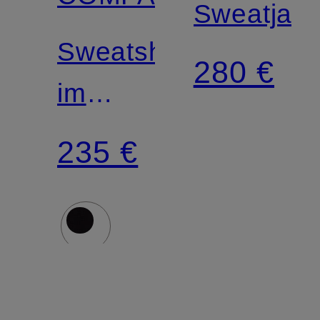
Sweatjac
Sweatshirt
280 €
im
Materialmix
235 €