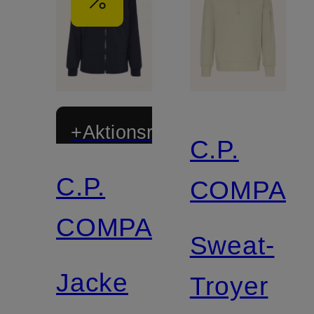
+Aktionsrabatt
C.P.
C.P.
COMPAN
COMPANY
Sweat-
Jacke
Troyer