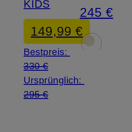
KIDS
245 €
149,99 €
Bestpreis:
330 €
Ursprünglich:
295 €