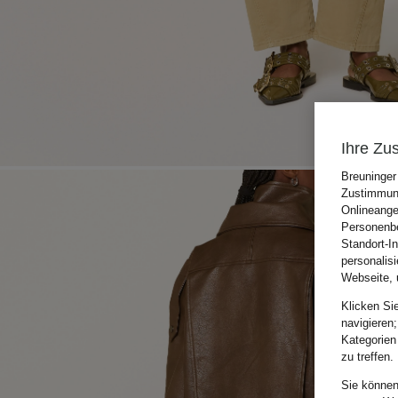
Ihre Zu
Breuninger
Zustimmung
Onlineange
Personenbe
Standort-I
personalis
Webseite, 
Klicken Si
navigieren;
Kategorien
zu treffen.
Sie können