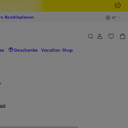
ere Bezahloptionen
AT
se
Geschenke
Vacation Shop
A
and