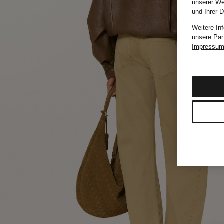
unserer We
und Ihrer 
Weitere In
unsere Par
Impressu