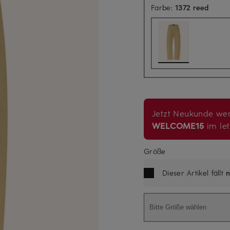
Farbe:
1372 reed
Jetzt Neukunde wer
WELCOME15
im let
Größe
Dieser Artikel fällt
n
Bitte Größe wählen