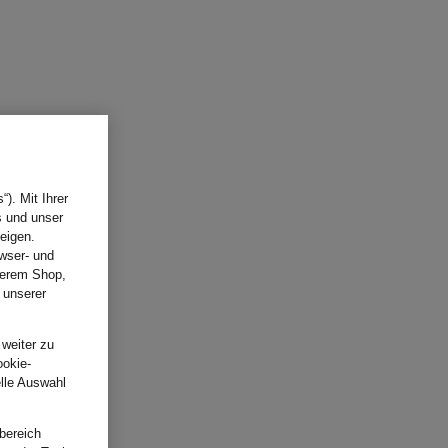
). Mit Ihrer
s und unser
eigen.
wser- und
nserem Shop,
 unserer
.
 weiter zu
ookie-
elle Auswahl
bereich