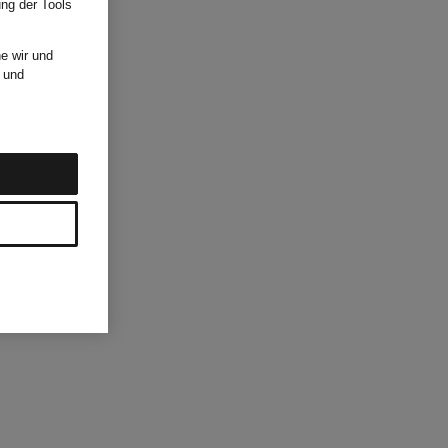
ung der Tools
e wir und
und