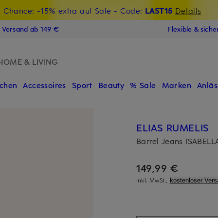
t Chance: -15% extra auf Sale
€-Willkommensgutschein mit Beyond sichern
- Code:
LAST15
Details
N
s Versand ab 149 €
Flexible & sich
HOME & LIVING
chen
Accessoires
Sport
Beauty
% Sale
Marken
Anläs
ELIAS RUMELIS
Barrel Jeans ISABELL
149,99 €
inkl. MwSt.,
kostenloser Vers